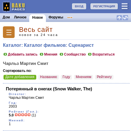
ВХОД
РЕГИСТРАЦИЯ
Дом
Личное
Форумы
Новое
Весь сайт
новое за 24 часа
Каталог: Каталог фильмов: Сценарист
Добавить запись
Мнения
Сообщество
Возратиться
Чарльз Мартин Смит
Сортировать по:
Дате добавления
Названию
Году
Мнениям
Рейтингу
Потерянный в снегах
(Snow Walker, The)
Director:
Чарльз Мартин Смит
Год:
2003
Рейтинг (Гол.):
5.0
(1)
Мнений:
1