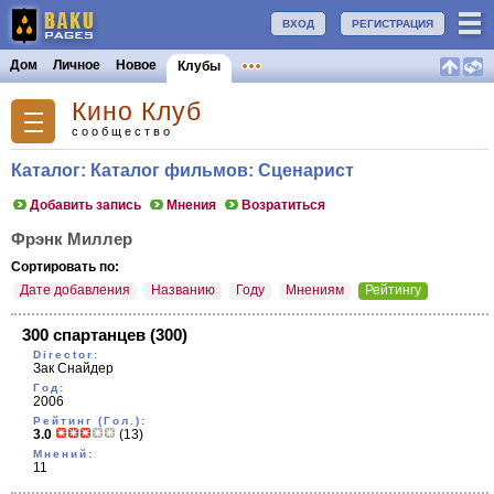
ВХОД
РЕГИСТРАЦИЯ
Дом
Личное
Новое
Клубы
Кино Клуб
сообщество
Каталог: Каталог фильмов: Сценарист
Добавить запись
Мнения
Возратиться
Фрэнк Миллер
Сортировать по:
Дате добавления
Названию
Году
Мнениям
Рейтингу
300 спартанцев
(300)
Director:
Зак Снайдер
Год:
2006
Рейтинг (Гол.):
3.0
(13)
Мнений:
11