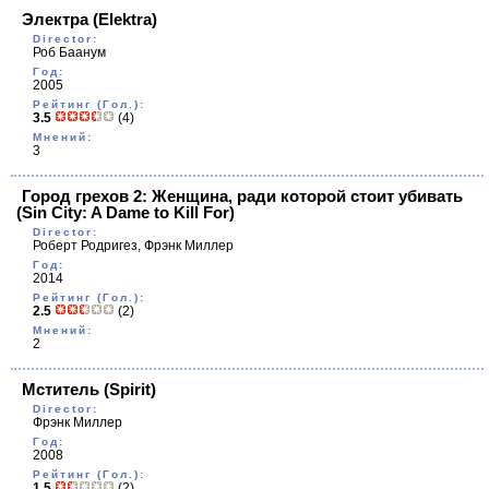
Электра
(Elektra)
Director:
Роб Баанум
Год:
2005
Рейтинг (Гол.):
3.5
(4)
Мнений:
3
Город грехов 2: Женщина, ради которой стоит убивать
(Sin City: A Dame to Kill For)
Director:
Роберт Родригез, Фрэнк Миллер
Год:
2014
Рейтинг (Гол.):
2.5
(2)
Мнений:
2
Мститель
(Spirit)
Director:
Фрэнк Миллер
Год:
2008
Рейтинг (Гол.):
1.5
(2)