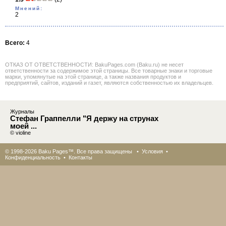
Мнений:
2
Всего:
4
ОТКАЗ ОТ ОТВЕТСТВЕННОСТИ: BakuPages.com (Baku.ru) не несет
ответственности за содержимое этой страницы. Все товарные знаки и торговые
марки, упомянутые на этой странице, а также названия продуктов и
предприятий, сайтов, изданий и газет, являются собственностью их владельцев.
Журналы
Стефан Граппелли "Я держу на струнах
моей ...
© violine
© 1998-2026 Baku Pages™. Все права защищены •
Условия
•
Конфиденциальность
•
Контакты