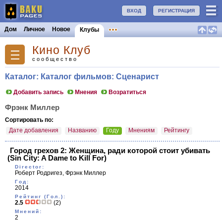
ВХОД
РЕГИСТРАЦИЯ
Дом
Личное
Новое
Клубы
Кино Клуб
сообщество
Каталог: Каталог фильмов: Сценарист
Добавить запись
Мнения
Возратиться
Фрэнк Миллер
Сортировать по:
Дате добавления
Названию
Году
Мнениям
Рейтингу
Город грехов 2: Женщина, ради которой стоит убивать
(Sin City: A Dame to Kill For)
Director:
Роберт Родригез, Фрэнк Миллер
Год:
2014
Рейтинг (Гол.):
2.5
(2)
Мнений:
2