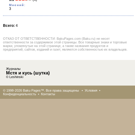
Мнений:
3
Всего:
4
ОТКАЗ ОТ ОТВЕТСТВЕННОСТИ: BakuPages.com (Baku.ru) не несет
ответственности за содержимое этой страницы. Все товарные знаки и торговые
марки, упомянутые на этой странице, а также названия продуктов и
предприятий, сайтов, изданий и газет, являются собственностью их владельцев.
Журналы
Мстя и кусь (шутка)
© Leshinski
© 1998-2026 Baku Pages™. Все права защищены •
Условия
•
Конфиденциальность
•
Контакты