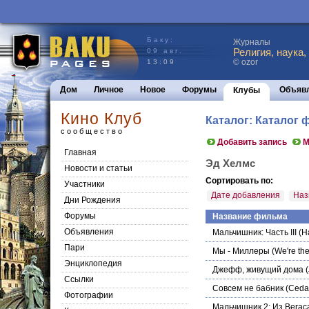
Баку:
Журналы
Религия, наука,
09 авг.
© ozor
13:09
Дом
Личное
Новое
Форумы
Объяв
Клубы
Кино Клуб
Каталог: Каталог
сообщество
Добавить запись
М
Главная
Эд Хелмс
Новости и статьи
Сортировать по:
Участники
Дате добавления
Наз
Дни Рождения
Форумы
Название фильма
Объявления
Мальчишник: Часть III
(Ha
Пари
Мы - Миллеры
(We're the
Энциклопедия
Джефф, живущий дома
(
Cсылки
Совсем не бабник
(Ceda
Фотографии
Мальчишник 2: Из Вегаса