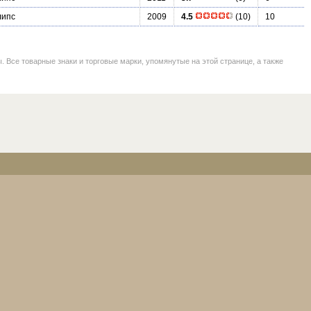
липс
2009
4.5
(10)
10
се товарные знаки и торговые марки, упомянутые на этой странице, а также