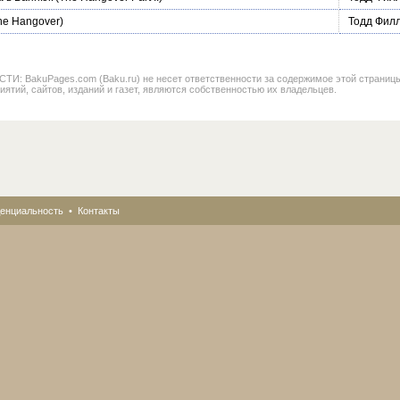
he Hangover)
Тодд Фил
BakuPages.com (Baku.ru) не несет ответственности за содержимое этой страницы. В
иятий, сайтов, изданий и газет, являются собственностью их владельцев.
енциальность
•
Контакты