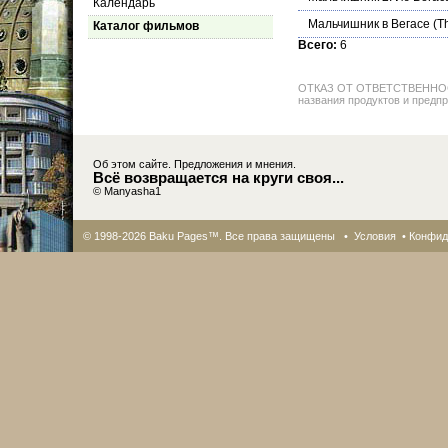
Календарь
Мальчишник в Вегасе
(T
Каталог фильмов
Всего:
6
ОТКАЗ ОТ ОТВЕТСТВЕННОСТИ: 
названия продуктов и предпр
Об этом сайте. Предложения и мнения.
Всё возвращается на круги своя...
© Manyasha1
© 1998-2026 Baku Pages™. Все права защищены •
Условия
•
Конфид