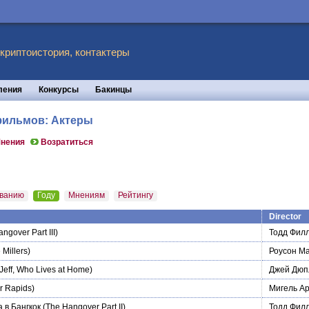
 криптоистория, контактеры
ления
Конкурсы
Бакинцы
 фильмов: Актеры
нения
Возратиться
ванию
Году
Мнениям
Рейтингу
Director
ngover Part III)
Тодд Фил
 Millers)
Роусон М
Jeff, Who Lives at Home)
Джей Дюп
r Rapids)
Мигель А
 в Бангкок
(The Hangover Part II)
Тодд Фил