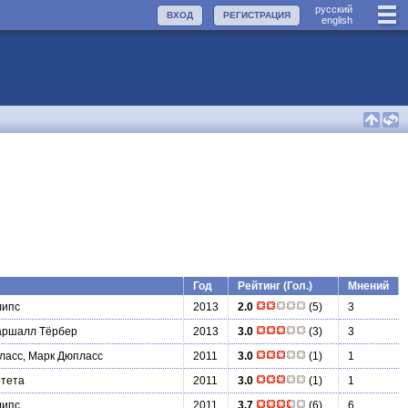
руccкий
ВХОД
РЕГИСТРАЦИЯ
english
Год
Рейтинг (Гол.)
Мнений
липс
2013
2.0
(5)
3
аршалл Тёрбер
2013
3.0
(3)
3
ласс, Марк Дюпласс
2011
3.0
(1)
1
ртета
2011
3.0
(1)
1
липс
2011
3.7
(6)
6