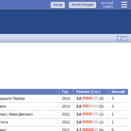
руccкий
ВХОД
РЕГИСТРАЦИЯ
english
Год
Рейтинг (Гол.)
Мнений
аршалл Тёрбер
2013
3.0
(3)
3
липс
2013
2.0
(5)
3
ласс, Марк Дюпласс
2011
3.0
(1)
1
ртета
2011
3.0
(1)
1
липс
2011
3.7
(6)
6