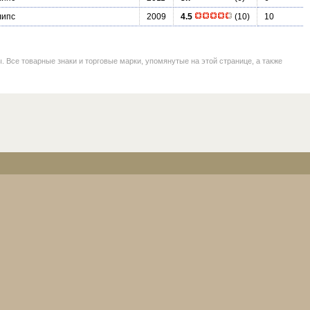
липс
2009
4.5
(10)
10
се товарные знаки и торговые марки, упомянутые на этой странице, а также