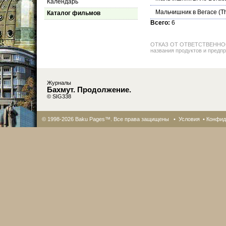
Календарь
Мальчишник в Вегасе
(T
Каталог фильмов
Всего:
6
ОТКАЗ ОТ ОТВЕТСТВЕННОСТИ: 
названия продуктов и предпр
Журналы
Бахмут. Продолжение.
© SIG338
© 1998-2026 Baku Pages™. Все права защищены •
Условия
•
Конфид