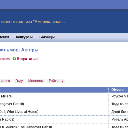
тивного фильма "Американская...
ления
Конкурсы
Бакинцы
 фильмов: Актеры
нения
Возратиться
ванию
Году
Мнениям
Рейтингу
Director
 Millers)
Роусон М
ngover Part III)
Тодд Фил
Jeff, Who Lives at Home)
Джей Дюп
r Rapids)
Мигель А
 в Бангкок
(The Hangover Part II)
Тодд Фил