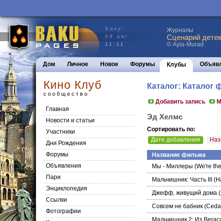
Баку:
Журналы
Сценарий детек
09 авг.
© Ayla-Murad
11:11
Дом
Личное
Новое
Форумы
Объяв
Клубы
Кино Клуб
Каталог: Каталог
сообщество
Добавить запись
М
Главная
Эд Хелмс
Новости и статьи
Сортировать по:
Участники
Дате добавления
Наз
Дни Рождения
Форумы
Название фильма
Объявления
Мы - Миллеры
(We're the
Пари
Мальчишник: Часть III
(Ha
Энциклопедия
Джефф, живущий дома
(
Cсылки
Совсем не бабник
(Ceda
Фотографии
Мальчишник 2: Из Вегаса