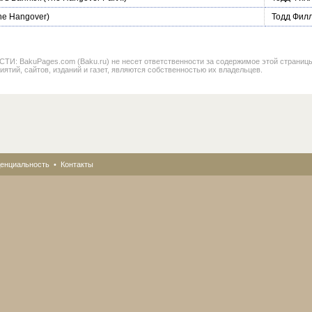
he Hangover)
Тодд Фил
BakuPages.com (Baku.ru) не несет ответственности за содержимое этой страницы. В
иятий, сайтов, изданий и газет, являются собственностью их владельцев.
енциальность
•
Контакты