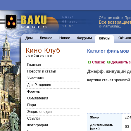
Баку:
Об этом сайте. Пр
Всё возвращаетс
08 авг.
© Manyasha1
11:05
Дом
Личное
Новое
Форумы
Объяв
Клубы
Кино Клуб
Каталог фильмов
сообщество
Список
Добавить 
Главная
Джефф, живущий дома
Новости и статьи
Участники
Картина станет хроникой 
Дни Рождения
Форумы
Объявления
Пари
Энциклопедия
Др
Жанр
Cсылки
Фотографии
Длительность
83
(мин.)