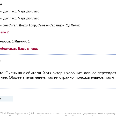
А
ей Дюпласс
,
Марк Дюпласс
ей Дюпласс
,
Марк Дюпласс
ейсон Сигел
,
Джуди Грир
,
Сьюзэн Сарандон
,
Эд Хелмс
gene ®
олосов:
1
Мнений:
1
убликовать Ваше мнение
9
го. Очень на любителя. Хотя актеры хорошие. лавное пересидеть
нее. Общее впечатление, как ни странно, положительное, так ч
х
BakuPages.com (Baku.ru) не несет ответственности за содержимое этой страницы. 