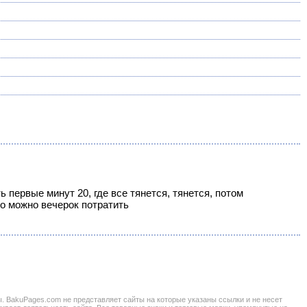
 первые минут 20, где все тянется, тянется, потом
то можно вечерок потратить
BakuPages.com не представляет сайты на которые указаны ссылки и не несет