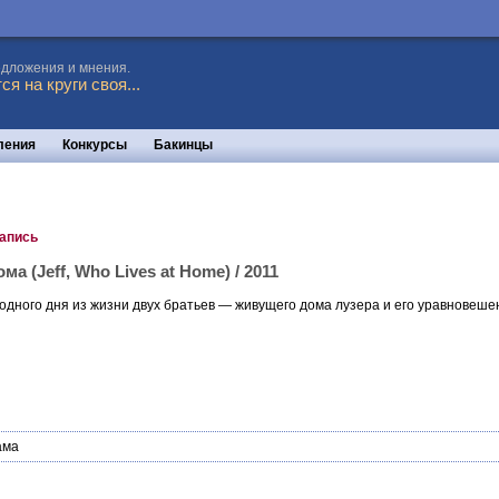
едложения и мнения.
я на круги своя...
ления
Конкурсы
Бакинцы
запись
 (Jeff, Who Lives at Home) / 2011
одного дня из жизни двух братьев — живущего дома лузера и его уравновешен
ама