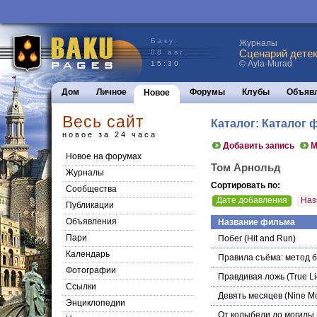
Баку:
Журналы
Сценарий детек
08 авг.
© Ayla-Murad
15:30
Дом
Личное
Форумы
Клубы
Объяв
Новое
Весь сайт
Каталог: Каталог
новое за 24 часа
Добавить запись
М
Новое на форумах
Том Арнольд
Журналы
Сортировать по:
Сообщества
Дате добавления
Наз
Публикации
Объявления
Название фильма
Пари
Побег
(Hit and Run)
Календарь
Правила съёма: метод 
Фотографии
Правдивая ложь
(True Li
Ссылки
Девять месяцев
(Nine M
Энциклопедии
От колыбели до могилы