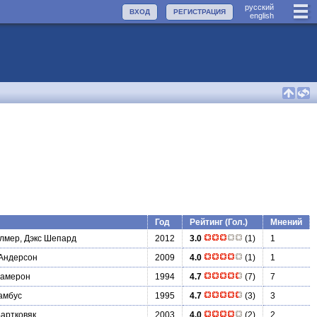
руccкий
ВХОД
РЕГИСТРАЦИЯ
english
Год
Рейтинг (Гол.)
Мнений
лмер, Дэкс Шепард
2012
3.0
(1)
1
 Андерсон
2009
4.0
(1)
1
Камерон
1994
4.7
(7)
7
амбус
1995
4.7
(3)
3
артковяк
2003
4.0
(2)
2