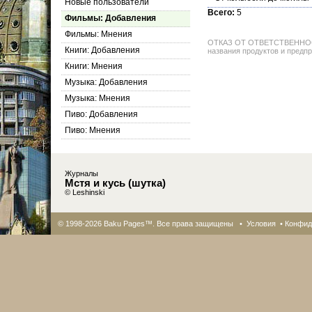
Новые пользователи
Всего:
5
Фильмы: Добавления
Фильмы: Мнения
ОТКАЗ ОТ ОТВЕТСТВЕННОСТИ: 
Книги: Добавления
названия продуктов и предпр
Книги: Мнения
Музыка: Добавления
Музыка: Мнения
Пиво: Добавления
Пиво: Мнения
Журналы
Мстя и кусь (шутка)
© Leshinski
© 1998-2026 Baku Pages™. Все права защищены •
Условия
•
Конфид