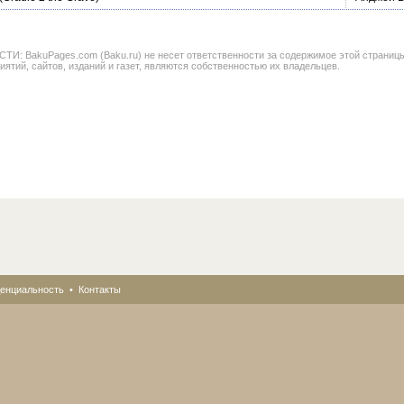
BakuPages.com (Baku.ru) не несет ответственности за содержимое этой страницы. В
иятий, сайтов, изданий и газет, являются собственностью их владельцев.
енциальность
•
Контакты