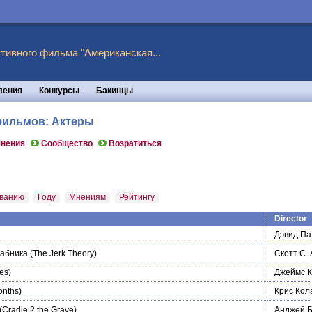
тивного фильма "Американская...
ления
Конкурсы
Бакинцы
 фильмов: Актеры
нения
Сообщество
Возратиться
ванию
Году
Мнениям
Рейтингу
Director
Дэвид Па
бабника
(The Jerk Theory)
Скотт С.
es)
Джеймс 
onths)
Крис Кол
(Cradle 2 the Grave)
Анджей Б