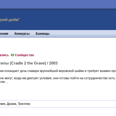
дний дюйм"
ления
Конкурсы
Бакинцы
запись
Сообщество
лы (Cradle 2 the Grave) / 2003
к похищает дочь главаря крупнейшей воровской шайки и требует взамен орг
не могут, когда им диктуют условия, они готовы пойти на сотрудничество хоть 
телю…
вик
,
Драма
,
Триллер
1