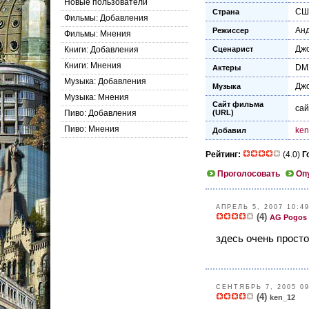
Новые пользователи
СШ
Страна
Фильмы: Добавления
Анд
Режиссер
Фильмы: Мнения
Дж
Книги: Добавления
Сценарист
Книги: Мнения
DM
Актеры
Музыка: Добавления
Дж
Музыка
Музыка: Мнения
Сайт фильма
са
Пиво: Добавления
(URL)
Пиво: Мнения
ken
Добавил
Рейтинг:
(4.0)
Г
Проголосовать
Оп
АПРЕЛЬ 5, 2007 10:4
(4)
AG Pogos
здесь очень просто
СЕНТЯБРЬ 7, 2005 09
(4)
ken_12