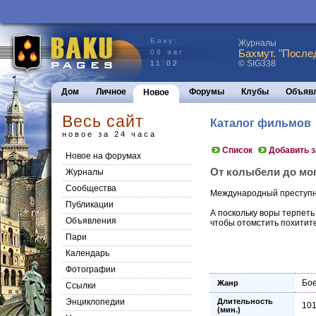
Баку:
Журналы
Бахмут. "После
08 авг.
© SIG338
11:02
Дом
Личное
Форумы
Клубы
Объяв
Новое
Весь сайт
Каталог фильмов
новое за 24 часа
Список
Добавить 
Новое на форумах
От колыбели до моги
Журналы
Сообщества
Международный преступни
Публикации
А поскольку воры терпеть 
Объявления
чтобы отомстить похити
Пари
Календарь
Фотографии
Бое
Жанр
Ссылки
Энциклопедии
Длительность
10
(мин.)