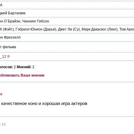
А
жей Бартковяк
он О`Брайэн
,
Чаннинг Гибсон
X
(Фэйт),
Гэбриэл Юнион
(Дарья),
Джет Ли
(Су),
Марк Дакаскос
(Линг),
Том Арн
он Фриззелл
йт фильма
_12 ®
олосов:
2
Мнений:
2
убликовать Ваше мнение
9
 ®
 качественое коно и хорошая игра актеров
:33