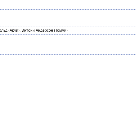
ольд
(Арчи),
Энтони Андерсон
(Томми)