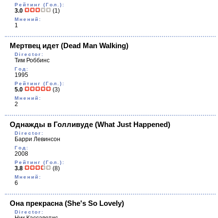
Рейтинг (Гол.):
3.0
(1)
Мнений:
1
Мертвец идет
(Dead Man Walking)
Director:
Тим Роббинс
Год:
1995
Рейтинг (Гол.):
5.0
(3)
Мнений:
2
Однажды в Голливуде
(What Just Happened)
Director:
Барри Левинсон
Год:
2008
Рейтинг (Гол.):
3.8
(8)
Мнений:
6
Она прекрасна
(She's So Lovely)
Director: