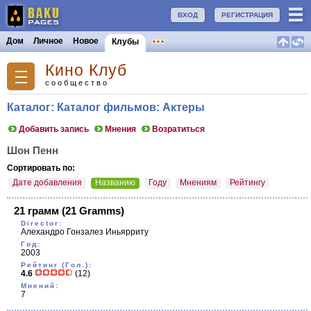
ВХОД
РЕГИСТРАЦИЯ
Дом
Личное
Новое
Клубы
Кино Клуб
сообщество
Каталог: Каталог фильмов: Актеры
Добавить запись
Мнения
Возратиться
Шон Пенн
Сортировать по:
Дате добавления
Названию
Году
Мнениям
Рейтингу
21 грамм
(21 Gramms)
Director:
Алехандро Гонзалез Иньярриту
Год:
2003
Рейтинг (Гол.):
4.6
(12)
Мнений:
7