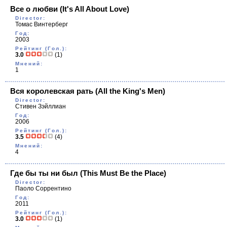
Все о любви
(It's All About Love)
Director:
Томас Винтерберг
Год:
2003
Рейтинг (Гол.):
3.0
(1)
Мнений:
1
Вся королевская рать
(All the King's Men)
Director:
Стивен Зэйллиан
Год:
2006
Рейтинг (Гол.):
3.5
(4)
Мнений:
4
Где бы ты ни был
(This Must Be the Place)
Director:
Паоло Соррентино
Год:
2011
Рейтинг (Гол.):
3.0
(1)