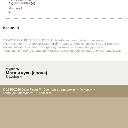
4.0
(4)
Мнений:
4
Всего:
18
ОТКАЗ ОТ ОТВЕТСТВЕННОСТИ: BakuPages.com (Baku.ru) не несет
ответственности за содержимое этой страницы. Все товарные знаки и торговые
марки, упомянутые на этой странице, а также названия продуктов и
предприятий, сайтов, изданий и газет, являются собственностью их владельцев.
Журналы
Мстя и кусь (шутка)
© Leshinski
© 1998-2026 Baku Pages™. Все права защищены •
Условия
•
Конфиденциальность
•
Контакты