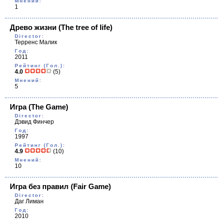
Мнений:
1
Древо жизни
(The tree of life)
Director:
Терренс Малик
Год:
2011
Рейтинг (Гол.):
4.0
(5)
Мнений:
5
Игра
(The Game)
Director:
Дэвид Финчер
Год:
1997
Рейтинг (Гол.):
4.9
(10)
Мнений:
10
Игра без правил
(Fair Game)
Director:
Даг Лиман
Год:
2010