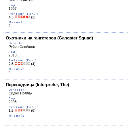
Ник Кассаветис
Год:
1997
Рейтинг (Гол.):
4.5
(2)
Мнений:
2
Охотники на гангстеров
(Gangster Squad)
Director:
Рубен Фляйшер
Год:
2013
Рейтинг (Гол.):
2.5
(4)
Мнений:
4
Переводчица
(Interpreter, The)
Director:
Сидни Поллак
Год:
2005
Рейтинг (Гол.):
2.5
(6)
Мнений:
6