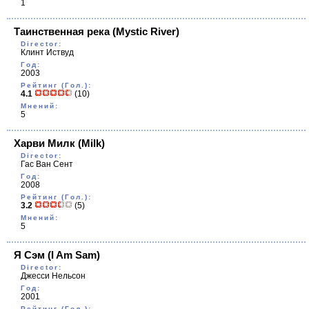
1
Таинственная река
(Mystic River)
Director:
Клинт Иствуд
Год:
2003
Рейтинг (Гол.):
4.1
(10)
Мнений:
5
Харви Милк
(Milk)
Director:
Гас Ван Сент
Год:
2008
Рейтинг (Гол.):
3.2
(5)
Мнений:
5
Я Сэм
(I Am Sam)
Director:
Джесси Нельсон
Год:
2001
Рейтинг (Гол.):