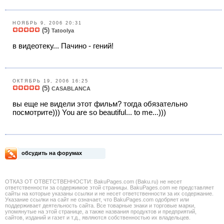
НОЯБРЬ 9, 2006 20:31
(5)
Tatoolya
в видеотеку... Пачино - гений!
ОКТЯБРЬ 19, 2006 16:25
(5)
CASABLANCA
вы еще не видели этот фильм? тогда обязательно
посмотрите))) You are so beautiful... to me...)))
обсудить на форумах
ОТКАЗ ОТ ОТВЕТСТВЕННОСТИ: BakuPages.com (Baku.ru) не несет
ответственности за содержимое этой страницы. BakuPages.com не представляет
сайты на которые указаны ссылки и не несет ответственности за их содержание.
Указание ссылки на сайт не означает, что BakuPages.com одобряет или
поддерживает деятельность сайта. Все товарные знаки и торговые марки,
упомянутые на этой странице, а также названия продуктов и предприятий,
сайтов, изданий и газет и т.д., являются собственностью их владельцев.