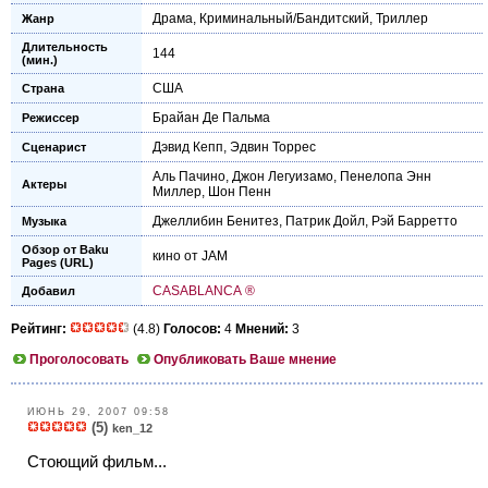
Драма
,
Криминальный/Бандитский
,
Триллер
Жанр
Длительность
144
(мин.)
США
Страна
Брайан Де Пальма
Режиссер
Дэвид Кепп
,
Эдвин Торрес
Сценарист
Аль Пачино
,
Джон Легуизамо
,
Пенелопа Энн
Актеры
Миллер
,
Шон Пенн
Джеллибин Бенитез
,
Патрик Дойл
,
Рэй Барретто
Музыка
Обзор от Baku
кино от JAM
Pages (URL)
CASABLANCA ®
Добавил
Рейтинг:
(4.8)
Голосов:
4
Мнений:
3
Проголосовать
Опубликовать Ваше мнение
ИЮНЬ 29, 2007 09:58
(5)
ken_12
Стоющий фильм...