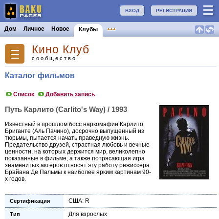
ВХОД
РЕГИСТРАЦИЯ
Дом
Личное
Новое
Клубы
Кино Клуб
сообщество
Каталог фильмов
Список
Добавить запись
Путь Карлито (Carlito's Way) / 1993
Известный в прошлом босс наркомафии Карлито
Бриганте (Аль Пачино), досрочно выпущенный из
тюрьмы, пытается начать праведную жизнь.
Предательство друзей, страстная любовь и вечные
ценности, на которых держится мир, великолепно
показанные в фильме, а также потрясающая игра
знаменитых актеров относят эту работу режиссера
Брайана Де Пальмы к наиболее ярким картинам 90-
х годов.
США: R
Сертификация
Для взрослых
Тип