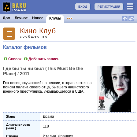
ВХОД
РЕГИСТРАЦИЯ
Дом
Личное
Новое
Клубы
Кино Клуб
сообщество
Каталог фильмов
Список
Добавить запись
Где бы ты ни был (This Must Be the
Place) / 2011
Рок-певец, скучающий на пенсии, отправляется на
поиски палача своего отца, бывшего нацистского
военного преступника, укрывающегося в США.
Драма
Жанр
Длительность
118
(мин.)
Италия
,
Франция
Страна