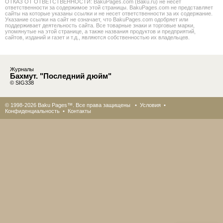
ОТКАЗ ОТ ОТВЕТСТВЕННОСТИ: BakuPages.com (Baku.ru) не несет
ответственности за содержимое этой страницы. BakuPages.com не представляет
сайты на которые указаны ссылки и не несет ответственности за их содержание.
Указание ссылки на сайт не означает, что BakuPages.com одобряет или
поддерживает деятельность сайта. Все товарные знаки и торговые марки,
упомянутые на этой странице, а также названия продуктов и предприятий,
сайтов, изданий и газет и т.д., являются собственностью их владельцев.
Журналы
Бахмут. "Последний дюйм"
© SIG338
© 1998-2026 Baku Pages™. Все права защищены •
Условия
•
Конфиденциальность
•
Контакты