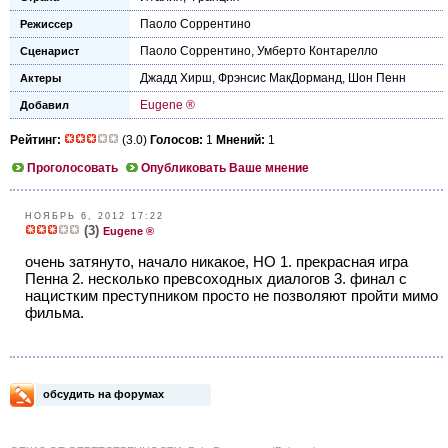
Паоло Соррентино
Режиссер
Паоло Соррентино
,
Умберто Контарелло
Сценарист
Джадд Хирш
,
Фрэнсис МакДорманд
,
Шон Пенн
Актеры
Eugene ®
Добавил
Рейтинг:
(3.0)
Голосов:
1
Мнений:
1
Проголосовать
Опубликовать Ваше мнение
НОЯБРЬ 6, 2012 17:22
(3)
Eugene ®
очень затянуто, начало никакое, НО 1. прекрасная игра
Пенна 2. несколько превсоходных диалогов 3. финал с
нацистким преступником просто не позволяют пройти мимо
фильма.
обсудить на форумах