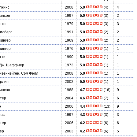
пкинс
2008
5.0
(4)
4
инсон
1997
5.0
(3)
2
нтон
1979
5.0
(3)
3
илберг
1991
5.0
(2)
2
зингер
1969
5.0
(2)
2
зингер
1976
5.0
(1)
1
тти
1990
5.0
(1)
1
 Дж. Шаффнер
1973
5.0
(1)
1
ивенхейген, Сэм Фелл
2008
5.0
(1)
1
рлинг
2002
5.0
(1)
1
инсон
1988
4.7
(16)
9
тер
2004
4.6
(7)
6
р
2006
4.4
(13)
9
рас
1997
4.3
(3)
3
тер
2006
4.2
(6)
6
ер
2003
4.2
(6)
5