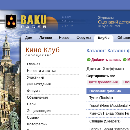
Баку:
Журналы
Сценарий детек
08 авг.
© Ayla-Murad
21:02
Дом
Личное
Новое
Форумы
Объяв
Клубы
Кино Клуб
Каталог: Каталог
сообщество
Добавить запись
М
Главная
Дастин Хоффман
Новости и статьи
Сортировать по:
Участники
Дате добавления
Наз
Дни Рождения
Форумы
Название фильма
Объявления
Тутси
(Tootsie)
Пари
Герой
(Hero (Accidental 
Энциклопедия
Кунг-фу Панда
(Kung Fu
Cсылки
Спящие
(Sleepers)
Фотографии
Версия Барни
(Barney's 