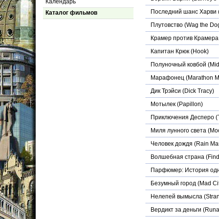
Календарь
Последний шанс Харви
Каталог фильмов
Плутовство
(Wag the Do
Крамер против Крамера
Капитан Крюк
(Hook)
Полуночный ковбой
(Mid
Марафонец
(Marathon M
Дик Трэйси
(Dick Tracy)
Мотылек
(Papillon)
Приключения Десперо
(
Миля лунного света
(Moo
Человек дождя
(Rain Ma
Волшебная страна
(Find
Парфюмер: История од
Безумный город
(Mad Ci
Нелепей вымысла
(Stran
Вердикт за деньги
(Runa