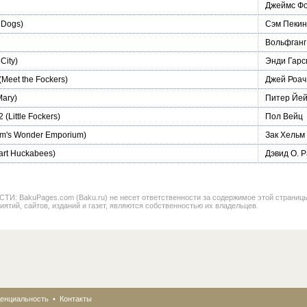
Джеймс Ф
 Dogs)
Сэм Пеки
Вольфганг
City)
Энди Гарс
(Meet the Fockers)
Джей Роач
Mary)
Питер Йей
2
(Little Fockers)
Пол Вейц
um's Wonder Emporium)
Зак Хельм
art Huckabees)
Дэвид О. 
BakuPages.com (Baku.ru) не несет ответственности за содержимое этой страницы. В
иятий, сайтов, изданий и газет, являются собственностью их владельцев.
енциальность
•
Контакты