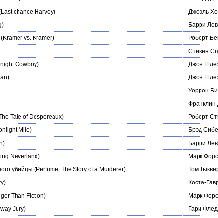
(Last chance Harvey)
Джоэль Хо
g)
Барри Лев
(Kramer vs. Kramer)
Роберт Бе
Стивен Сп
night Cowboy)
Джон Шле
an)
Джон Шле
Уоррен Би
Франклин
The Tale of Despereaux)
Роберт Ст
nlight Mile)
Брэд Сибе
n)
Барри Лев
ing Neverland)
Марк Форс
ного убийцы
(Perfume: The Story of a Murderer)
Том Тыкве
ty)
Коста-Гав
ger Than Fiction)
Марк Форс
way Jury)
Гари Флед