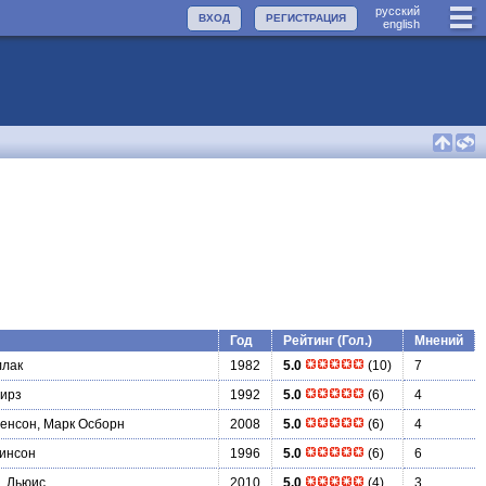
руccкий
ВХОД
РЕГИСТРАЦИЯ
english
Год
Рейтинг (Гол.)
Мнений
ллак
1982
5.0
(10)
7
ирз
1992
5.0
(6)
4
енсон, Марк Осборн
2008
5.0
(6)
4
инсон
1996
5.0
(6)
6
. Льюис
2010
5.0
(4)
3