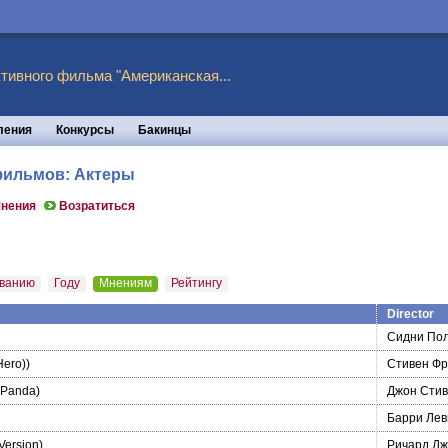
тивного фильма "Американская...
ления
Конкурсы
Бакинцы
 фильмов: Актеры
нения
Возратиться
ванию
Году
Мнениям
Рейтингу
Director
Сидни По
Hero))
Стивен Фр
 Panda)
Джон Стив
Барри Лев
Version)
Ричард Дж