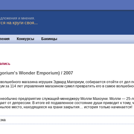
едложения и мнения.
я на круги своя...
ления
Конкурсы
Бакинцы
запись
gorium's Wonder Emporium) / 2007
волшебного магазина игрушек Эдвард Магориум, собирается отойти от дел по
м за 114 лет управления магазином сумел превратить его в самое волшебное 
 необычно предприятие служащей-менеджеру Молли Махоуни. Молли — 25-лет
ает от депрессии. В итоге её подавленное состояние души приводит к тому,
унылое место, находящееся на грани закрытия… история только начинается!
зка