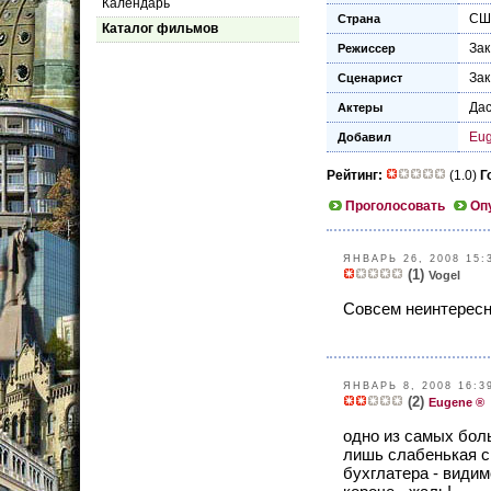
Календарь
СШ
Страна
Каталог фильмов
Зак
Режиссер
Зак
Сценарист
Да
Актеры
Eu
Добавил
Рейтинг:
(1.0)
Г
Проголосовать
Оп
ЯНВАРЬ 26, 2008 15:
(1)
Vogel
Совсем неинтересн
ЯНВАРЬ 8, 2008 16:3
(2)
Eugene ®
одно из самых бол
лишь слабенькая ск
бухглатера - види