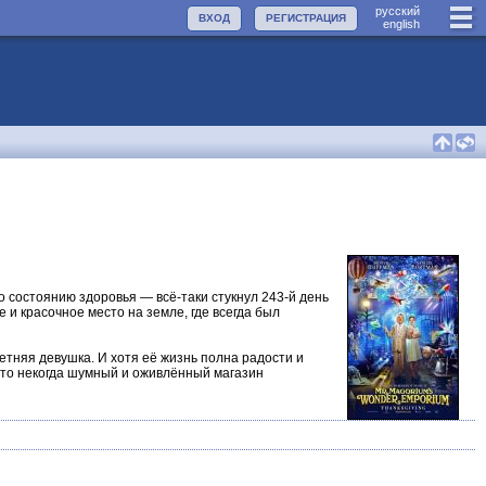
руccкий
ВХОД
РЕГИСТРАЦИЯ
english
 состоянию здоровья — всё-таки стукнул 243-й день
и красочное место на земле, где всегда был
няя девушка. И хотя её жизнь полна радости и
 что некогда шумный и оживлённый магазин