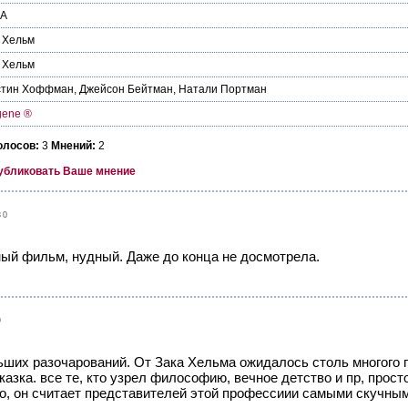
А
 Хельм
 Хельм
стин Хоффман
,
Джейсон Бейтман
,
Натали Портман
gene ®
олосов:
3
Мнений:
2
убликовать Ваше мнение
30
ый фильм, нудный. Даже до конца не досмотрела.
9
ьших разочарований. От Зака Хельма ожидалось столь многого п
азка. все те, кто узрел философию, вечное детство и пр, прост
мо, он считает представителей этой профессиии самыми скучны