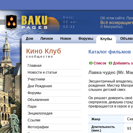
Баку:
Об этом сайте. Пр
Всё возвращаетс
09 авг.
© Manyasha1
12:11
Дом
Личное
Новое
Форумы
Объяв
Клубы
Кино Клуб
Каталог фильмов
сообщество
Список
Добавить 
Главная
Лавка чудес (Mr. Ma
Новости и статьи
Участники
Эксцентричный владелец 
рождения. Мистер Магориу
Дни Рождения
слышен детский смех.
Форумы
Он решает доверить своё
Объявления
сюрпризов, девушка страд
превращается в серое и 
Пари
Энциклопедия
Ска
Жанр
Cсылки
Фотографии
Длительность
93
(мин.)