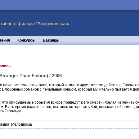
тивного фильма "Американская...
ления
Конкурсы
Бакинцы
запись
ranger Than Fiction) / 2006
 начинает слышать голос, который комментирует все его действия. Оказыва
ра любовных романов с печальным концом, которая мучительно пытается допи
 что описываемые события вскоре приведут к его смерти. Желая изменить су
 В это время издательство, пытаясь поторопить Кей, посылает ей помощницу
ить Гарольда…
медия
,
Мелодрама