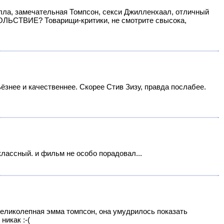
лла, замечательная Томпсон, секси Джилленхаал, отличный
ЬСТВИЕ? Товарищи-критики, не смотрите свысока,
ёзнее и качественнее. Скорее Стив Зизу, правда послабее.
оклассный. и фильм не особо порадовал...
 великолепная эмма томпсон, она умудрилось показать
никак :-(