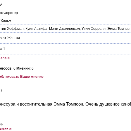
А
рк Форстер
 Хельм
стин Хоффман
,
Куин Латифа
,
Мэгги Джилленхол
,
Уилл Феррелл
,
Эмма Томпсо
о от Женьки
а 1
gene ®
олосов:
6
Мнений:
6
убликовать Ваше мнение
43
жиссура и восхитительная Эмма Томпсон. Очень душевное кино!
59
erecz ®