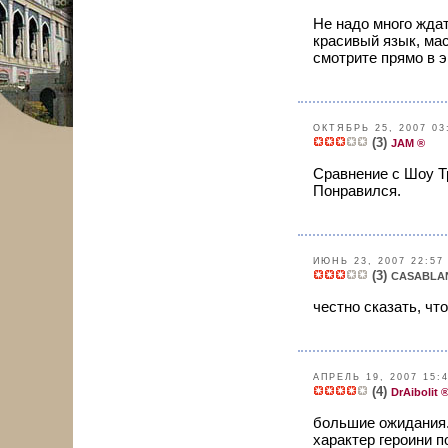
Не надо много жда
красивый язык, м
смотрите прямо в эк
ОКТЯБРЬ 25, 2007 03
(3)
JAM ®
Сравнение с Шоу Тр
Понравился.
ИЮНЬ 23, 2007 22:57
(3)
CASABLA
честно сказать, чт
АПРЕЛЬ 19, 2007 15:
(4)
DrAibolit 
большие ожидания..
характер героини по