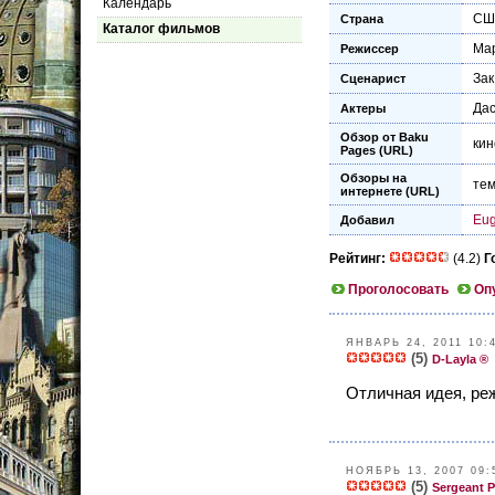
Календарь
СШ
Страна
Каталог фильмов
Ма
Режиссер
Зак
Сценарист
Да
Актеры
Обзор от Baku
кин
Pages (URL)
Обзоры на
тем
интернете (URL)
Eu
Добавил
Рейтинг:
(4.2)
Г
Проголосовать
Оп
ЯНВАРЬ 24, 2011 10:
(5)
D-Layla ®
Отличная идея, ре
НОЯБРЬ 13, 2007 09:
(5)
Sergeant P