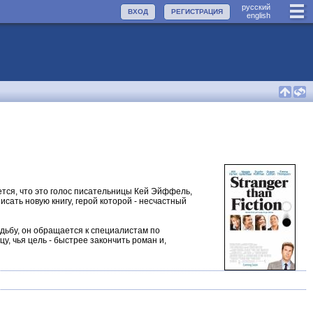
руccкий
ВХОД
РЕГИСТРАЦИЯ
english
ется, что это голос писательницы Кей Эйффель,
сать новую книгу, герой которой - несчастный
дьбу, он обращается к специалистам по
, чья цель - быстрее закончить роман и,