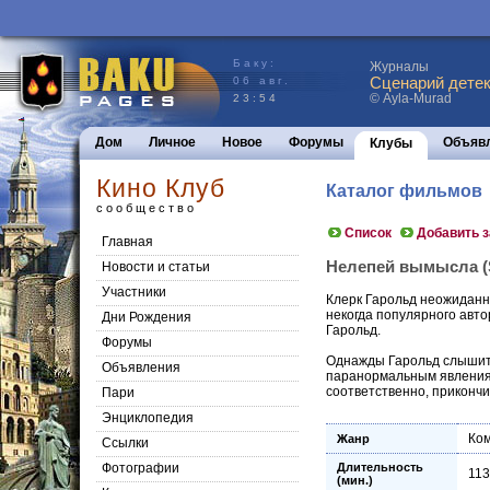
Баку:
Журналы
Сценарий детек
06 авг.
© Ayla-Murad
23:54
Дом
Личное
Новое
Форумы
Объяв
Клубы
Кино Клуб
Каталог фильмов
сообщество
Список
Добавить 
Главная
Нелепей вымысла (St
Новости и статьи
Участники
Клерк Гарольд неожиданно
некогда популярного авто
Дни Рождения
Гарольд.
Форумы
Однажды Гарольд слышит,
Объявления
паранормальным явлениям.
соответственно, приконч
Пари
Энциклопедия
Ко
Жанр
Cсылки
Фотографии
Длительность
113
(мин.)