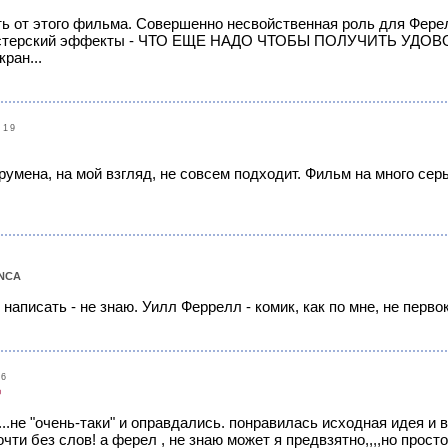
ть от этого фильма. Совершенно несвойственная роль для Фере
астерский эффекты - ЧТО ЕЩЕ НАДО ЧТОБЫ ПОЛУЧИТЬ УДОВОЛ
ран...
:19
умена, на мой взгляд, не совсем подходит. Фильм на много серь
NCA
о написать - не знаю. Уилл Феррелл - комик, как по мне, не перв
46
®
.не "очень-таки" и оправдались. понравилась исходная идея и
чти без слов! а ферел , не знаю может я предвзятно,,,,но просто 