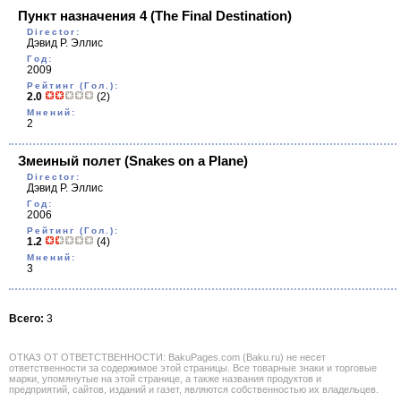
Пункт назначения 4
(The Final Destination)
Director:
Дэвид Р. Эллис
Год:
2009
Рейтинг (Гол.):
2.0
(2)
Мнений:
2
Змеиный полет
(Snakes on a Plane)
Director:
Дэвид Р. Эллис
Год:
2006
Рейтинг (Гол.):
1.2
(4)
Мнений:
3
Всего:
3
ОТКАЗ ОТ ОТВЕТСТВЕННОСТИ: BakuPages.com (Baku.ru) не несет
ответственности за содержимое этой страницы. Все товарные знаки и торговые
марки, упомянутые на этой странице, а также названия продуктов и
предприятий, сайтов, изданий и газет, являются собственностью их владельцев.