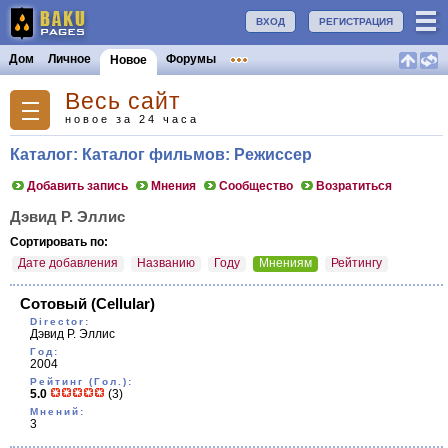
ВХОД
РЕГИСТРАЦИЯ
Дом
Личное
Форумы
Новое
Весь сайт
новое за 24 часа
Каталог: Каталог фильмов: Режиссер
Добавить запись
Мнения
Сообщество
Возратиться
Дэвид Р. Эллис
Сортировать по:
Дате добавления
Названию
Году
Мнениям
Рейтингу
Сотовый
(Cellular)
Director:
Дэвид Р. Эллис
Год:
2004
Рейтинг (Гол.):
5.0
(3)
Мнений:
3