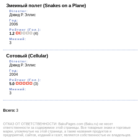
Змеиный полет
(Snakes on a Plane)
Director:
Дэвид Р. Эллис
Год:
2006
Рейтинг (Гол.):
1.2
(4)
Мнений:
3
Сотовый
(Cellular)
Director:
Дэвид Р. Эллис
Год:
2004
Рейтинг (Гол.):
5.0
(3)
Мнений:
3
Всего:
3
ОТКАЗ ОТ ОТВЕТСТВЕННОСТИ: BakuPages.com (Baku.ru) не несет
ответственности за содержимое этой страницы. Все товарные знаки и торговые
марки, упомянутые на этой странице, а также названия продуктов и
предприятий, сайтов, изданий и газет, являются собственностью их владельцев.