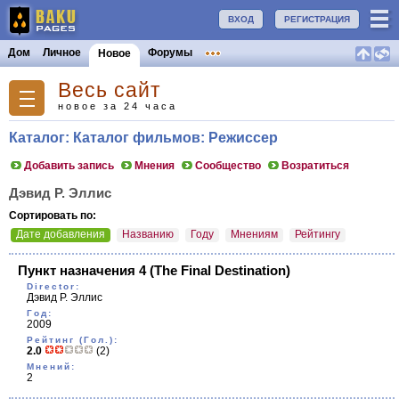
ВХОД
РЕГИСТРАЦИЯ
Дом
Личное
Форумы
Новое
Весь сайт
новое за 24 часа
Каталог: Каталог фильмов: Режиссер
Добавить запись
Мнения
Сообщество
Возратиться
Дэвид Р. Эллис
Сортировать по:
Дате добавления
Названию
Году
Мнениям
Рейтингу
Пункт назначения 4
(The Final Destination)
Director:
Дэвид Р. Эллис
Год:
2009
Рейтинг (Гол.):
2.0
(2)
Мнений:
2