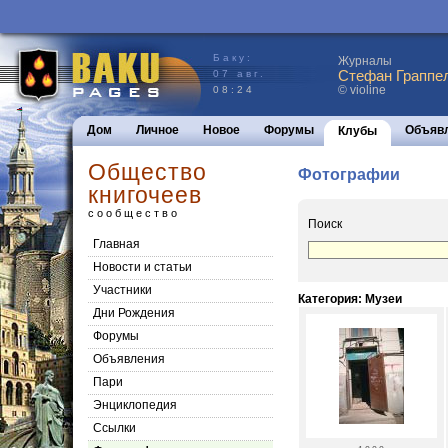
Баку:
Журналы
Стефан Граппел
07 авг.
© violine
08:24
Дом
Личное
Новое
Форумы
Объяв
Клубы
Общество
Фотографии
книгочеев
сообщество
Поиск
Главная
Новости и статьи
Участники
Категория: Музеи
Дни Рождения
Форумы
Объявления
Пари
Энциклопедия
Cсылки