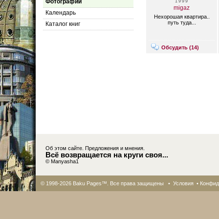
Фотографии
1999
migaz
Календарь
Нехорошая квартира..
путь туда...
Каталог книг
Обсудить (
14
)
Об этом сайте. Предложения и мнения.
Всё возвращается на круги своя...
© Manyasha1
© 1998-2026 Baku Pages™. Все права защищены •
Условия
•
Конфид