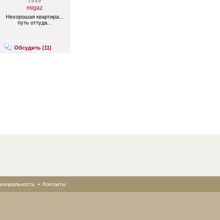
1999
migaz
Нехорошая квартира...
путь оттуда...
Обсудить (
11
)
енциальность
•
Контакты