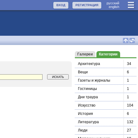
руccкий
ВХОД
РЕГИСТРАЦИЯ
english
Галереи
Категории
Архитектура
34
Вещи
6
Газеты и журналы
1
Гостиницы
1
Дни траура
1
Искусство
104
История
6
Литература
132
Люди
27