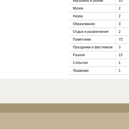
Магазины и рынки
10
Музеи
2
Наука
2
Образование
3
Отдых и развлечения
2
Памятники
75
Праздники и фестивали
3
Разное
15
События
1
Традиции
1