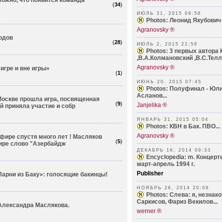
ожно, что появится команда
(
34
)
ИЮЛЬ 31, 2015 09:58
Photos: Леонид Якубович
Agranovsky ®
одов
(
28
)
ИЮЛЬ 2, 2015 21:56
Photos: 3 первых автора
,В.А.Колмановский ,В.С.Телле
Agranovsky ®
 игре и вне игры»
(
1
)
ИЮНЬ 20, 2015 07:45
Photos: Полуфинал - Юли
Асланов...
 Москве прошла игра, посвященная
(
9
)
Janjelika ®
й приняла участие и собр
ЯНВАРЬ 31, 2015 05:04
Photos: КВН в Бак. ПВО...
Agranovsky ®
фире спустя много лет ! Масляков
(
5
)
ире слово "Азербайдж
ДЕКАБРЬ 16, 2014 09:33
Encyclopedia: m. Концерт
март-апрель 1994 г.
Publisher
арни из Баку»: голосящие бакинцы!
НОЯБРЬ 26, 2014 20:09
Photos: Слева: я, незнак
Саркисов, Фариз Векилов...
Александра Маслякова.
werner ®