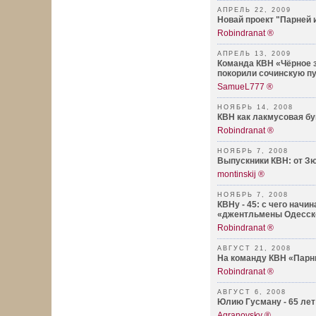
АПРЕЛЬ 22, 2009
Новай проект "Парней 
Robindranat ®
АПРЕЛЬ 13, 2009
Команда КВН «Чёрное 
покорили сочинскую пу
SamueL777 ®
НОЯБРЬ 14, 2008
КВН как лакмусовая бу
Robindranat ®
НОЯБРЬ 7, 2008
Выпускники КВН: от З
montinskij ®
НОЯБРЬ 7, 2008
КВНу - 45: с чего начин
«джентльмены Одесско
Robindranat ®
АВГУСТ 21, 2008
На команду КВН «Парни
Robindranat ®
АВГУСТ 6, 2008
Юлию Гусману - 65 лет 
Agranovsky ®