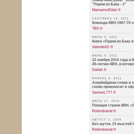
Энвер Мансуров: "Возм
"Парни из Баку - 3"
MansurovEldar ®
СЕНТЯБРЬ 18, 2011
Команда КВН 1967-70 г
TBS ®
ИЮНЬ 6, 2011
Книга «Парни из Баку в
Valentin02 ®
ИЮНЬ 6, 2011
22 ноября 2010 года в
49-летию КВН, в которо
Daliah ®
ЯНВАРЬ 9, 2011
Азербайджан снова в э
сново произносит в эф
SamueL777 ®
ИЮЛЬ 17, 2010
Поющая страна КВН. «П
Robindranat ®
АВГУСТ 3, 2009
Без шуток. 15 мыслей 
Robindranat ®