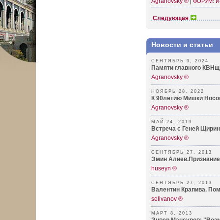
Agranovsky ®
|
ФОРУМ: И
Следующая
Новости и статьи
СЕНТЯБРЬ 9, 2024
Памяти главного КВНщ
Agranovsky ®
НОЯБРЬ 28, 2022
К 90летию Мишки Носо
Agranovsky ®
МАЙ 24, 2019
Встреча с Геней Щири
Agranovsky ®
СЕНТЯБРЬ 27, 2013
Эмин Алиев.Признание
huseyn ®
СЕНТЯБРЬ 27, 2013
Валентин Крапива. Пом
selivanov ®
МАРТ 8, 2013