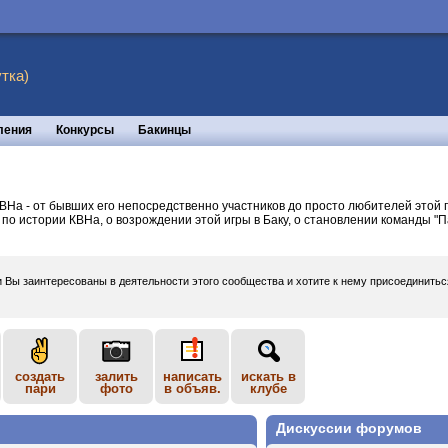
тка)
ления
Конкурсы
Бакинцы
На - от бывших его непосредственно участников до просто любителей этой 
по истории КВНа, о возрождении этой игры в Баку, о становлении команды "П
и Вы заинтересованы в деятельности этого сообщества и хотите к нему присоединить
создать
залить
написать
искать в
пари
фото
в объяв.
клубе
Дискуссии форумов