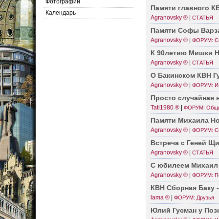
Фотографии
Памяти главного К
Календарь
Agranovsky ®
|
СТАТЬЯ
Памяти Софы Варз
Agranovsky ®
|
ФОРУМ: С
К 90летию Мишки Н
Agranovsky ®
|
СТАТЬЯ
О Бакинском КВН Г
Agranovsky ®
|
ФОРУМ: И
Просто случайная 
Tati1980 ®
|
ФОРУМ: Общ
Памяти Михаила Но
Agranovsky ®
|
ФОРУМ: С
Встреча с Геней Щ
Agranovsky ®
|
СТАТЬЯ
С юбилеем Михаил 
Agranovsky ®
|
ФОРУМ: П
КВН Сборная Баку 
lama ®
|
ФОРУМ: Друзья
Юлий Гусман у Позн