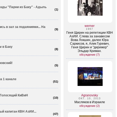
анды "Парни из Баку" - Адыль
(
1
)
werner
ись в зал за подаяниями... На
(
9
)
1967
Геня Щирин на репетиции КВН
АзИИ. Слева за занавесом
Вова Локшин, далее Юра
Саркисов, я, Алик Гуревич,
м в Баку
Геня Щирин и "дирижер"
(
8
)
Эльдар Криман.
обсуждение (7)
овский!
(
5
)
а 1 канале
(
51
)
 Голосящий КиВиН
Agranovsky
(
10
)
ОКТ. 10, 2013
Масляков в Израиле
обсуждение (2)
ый капитан КВН АзИИ...
(
47
)