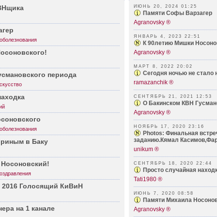
ВНщика
ИЮНЬ 20, 2024 01:25
Памяти Софы Варзагер
Agranovsky ®
агер
ЯНВАРЬ 4, 2023 22:51
оболезнования
К 90летию Мишки Носоно
осон­овского!
Agranovsky ®
МАРТ 8, 2022 20:02
Сегодня ночью не стало н
усма­новского периода
ramazanchik ®
скусство
находка
СЕНТЯБРЬ 21, 2021 12:53
О Бакинском КВН Гусман
ий
Agranovsky ®
сон­овского
НОЯБРЬ 17, 2020 23:16
оболезнования
Photos: Финальная встре
заданию.Кямал Касимов,Фари
ириным в Баку
unikum ®
Носон­овский!
СЕНТЯБРЬ 18, 2020 22:44
Просто случайная наход
оздравления
Tati1980 ®
- 2016 Голосящий КиВиН
ИЮНЬ 7, 2020 08:58
Памяти Михаила Носонов
ера на 1 канале
Agranovsky ®