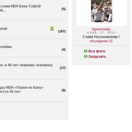
ессами КВН Баку Софой
(
5
)
...
анов
Agranovsky
(
167
)
НОЯБ. 27, 2012
Слава Носоновскому !
обсуждение (3)
 любви.
(
4
)
Все фото
Загрузить
о» и 40 лет первому чемпиону
(
17
)
нды КВН «Парни из Баку»
(
6
)
ется 40 лет