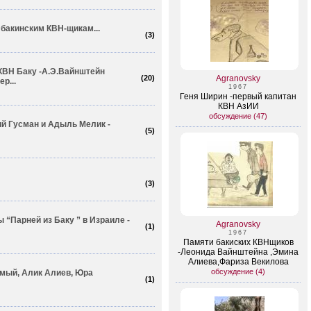
 бакинским КВН-щикам...
(
3
)
 КВН Баку -А.Э.Вайнштейн
(
20
)
Agranovsky
р...
1967
Геня Ширин -первый капитан
КВН АзИИ
обсуждение (47)
й Гусман и Адыль Мелик -
(
5
)
(
3
)
ы “Парней из Баку ” в Израиле -
Agranovsky
(
1
)
1967
Памяти бакиских КВНщиков
-Леонида Вайнштейна ,Эмина
Алиева,Фариза Векилова
обсуждение (4)
омый, Алик Алиев, Юра
(
1
)