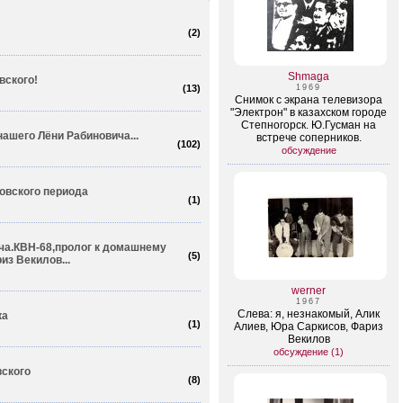
(
2
)
Shmaga
вского!
(
13
)
1969
Снимок с экрана телевизора
"Электрон" в казахском городе
Степногорск. Ю.Гусман на
ашего Лёни Рабиновича...
встрече соперников.
(
102
)
обсуждение
овского периода
(
1
)
ча.КВН-68,пролог к домашнему
(
5
)
з Векилов...
werner
1967
Слева: я, незнакомый, Алик
ка
(
1
)
Алиев, Юра Саркисов, Фариз
Векилов
обсуждение (1)
ского
(
8
)