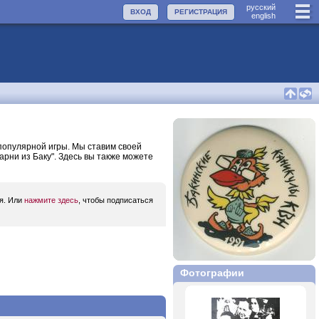
руccкий
ВХОД
РЕГИСТРАЦИЯ
english
популярной игры. Мы ставим своей
арни из Баку". Здесь вы также можете
ся. Или
нажмите здесь
, чтобы подписаться
Фотографии