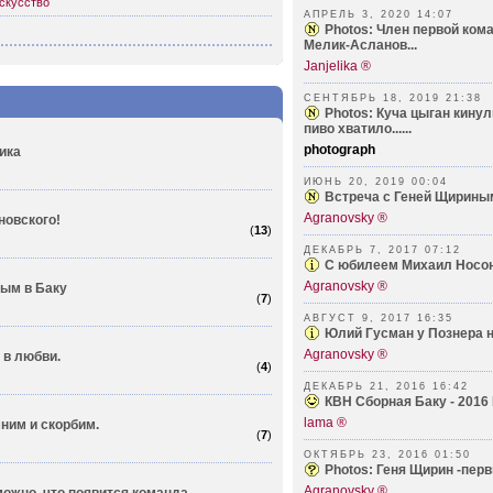
скусство
АПРЕЛЬ 3, 2020 14:07
Photos: Член первой ком
Мелик-Асланов...
Janjelika ®
СЕНТЯБРЬ 18, 2019 21:38
Photos: Куча цыган кинул
пиво хватило......
photograph
ика
ИЮНЬ 20, 2019 00:04
Встреча с Геней Щирины
Agranovsky ®
новского!
(
13
)
ДЕКАБРЬ 7, 2017 07:12
С юбилеем Михаил Носон
Agranovsky ®
ным в Баку
(
7
)
АВГУСТ 9, 2017 16:35
Юлий Гусман у Познера н
Agranovsky ®
 в любви.
(
4
)
ДЕКАБРЬ 21, 2016 16:42
КВН Сборная Баку - 2016
lama ®
ним и скорбим.
(
7
)
ОКТЯБРЬ 23, 2016 01:50
Photos: Геня Щирин -перв
Agranovsky ®