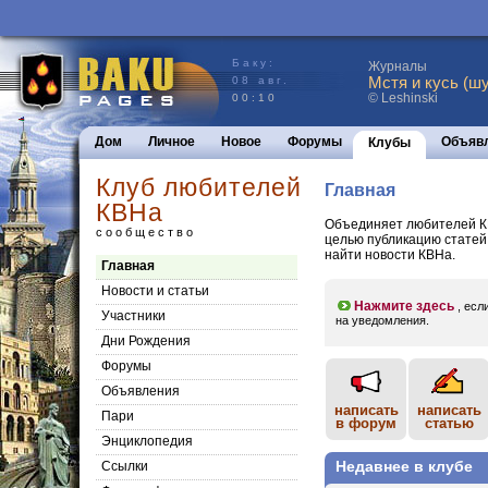
Баку:
Журналы
Мстя и кусь (шу
08 авг.
© Leshinski
00:10
Дом
Личное
Новое
Форумы
Объяв
Клубы
Клуб любителей
Главная
КВНа
Объединяет любителей КВ
сообщество
целью публикацию статей 
найти новости КВНа.
Главная
Новости и статьи
Нажмите здесь
, есл
Участники
на уведомления.
Дни Рождения
Форумы
Объявления
написать
написать
Пари
в форум
статью
Энциклопедия
Недавнее в клубе
Cсылки