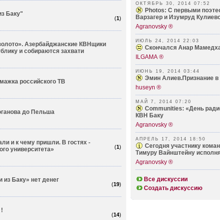
ОКТЯБРЬ 30, 2014 07:52
Photos: С первыми поэт
из Баку"
Варзагер и Изумруд Кулиевой
(
1
)
Agranovsky ®
ИЮЛЬ 24, 2014 22:03
золото». Азербайджанские КВНщики
Скончался Анар Мамедх
блику и собираются захвати
ILGAMA ®
ИЮНЬ 19, 2014 03:44
Эмин Алиев.Признание в
мажка российского ТВ
huseyn ®
МАЙ 7, 2014 07:20
Communities: «День ради
юганова до Пельша
КВН Баку
Agranovsky ®
АПРЕЛЬ 17, 2014 18:50
али и к чему пришли. В гостях -
Сегодня участнику кома
(
1
)
го университета»
Тимуру Вайнштейну исполня
Agranovsky ®
Все дискуссии
 из Баку» нет денег
(
19
)
Создать дискуссию
!
(
14
)