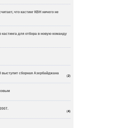
читает, что кастинг КВН ничего не
 кастинга для отбора в новую команду
Н выступит сборная Азербайджана
(
2
)
ковым
2007.
(
4
)