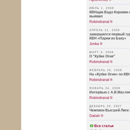
ИЮЛЬ 1, 2008
КВНщик Вадо Коровин с
выявил
Robindranat ®
АПРЕЛЬ 21, 2008
завершился первый тур
КВН «Парни из Баку»
Jonka ®
МАРТ 4, 2008
О "Кубке Огня"
Robindranat ®
ФЕВРАЛЬ 26, 2008
На «Кубке Огня» по КВ
Robindranat ®
ЯНВАРЬ 24, 2008
Интервью с А.В.Масля
Robindranat ®
ДЕКАБРЬ 20, 2007
Чемпион Высшей Лиги 
Daliah ®
Все статьи