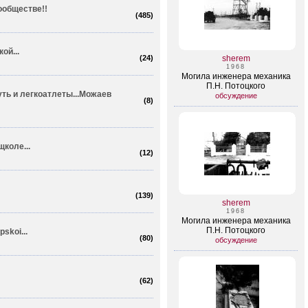
ообществе!!
(
485
)
ой...
(
24
)
sherem
1968
Могила инженера механика
П.Н. Потоцкого
ть и легкоат­леты...Можаев
обсуждение
(
8
)
щколе...
(
12
)
(
139
)
sherem
1968
Могила инженера механика
П.Н. Потоцкого
skoi...
(
80
)
обсуждение
(
62
)