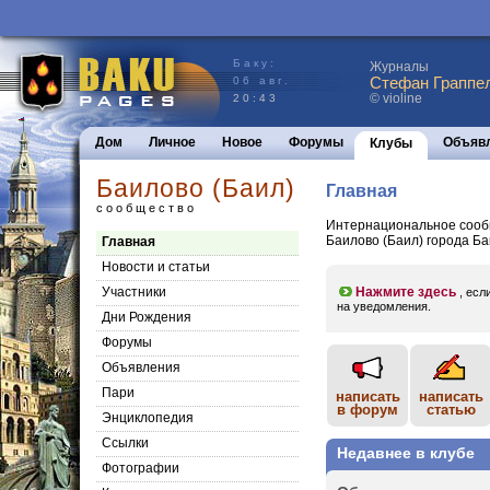
Баку:
Журналы
Стефан Граппел
06 авг.
© violine
20:43
Дом
Личное
Новое
Форумы
Объяв
Клубы
Баилово (Баил)
Главная
сообщество
Интернациональное сообщ
Баилово (Баил) города Бак
Главная
Новости и статьи
Участники
Нажмите здесь
, есл
на уведомления.
Дни Рождения
Форумы
Объявления
Пари
написать
написать
в форум
статью
Энциклопедия
Cсылки
Недавнее в клубе
Фотографии