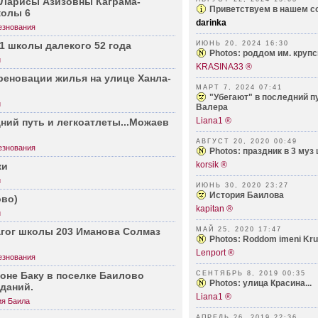
 Ларисы Азизовны Кагра­ма­
Приветствуем в нашем с
колы 6
darinka
езнования
91 школы далекого 52 года
ИЮНЬ 20, 2024 16:30
Photos: роддом им. крупск
й
KRASINA33 ®
реновации жилья на улице Ханла­
МАРТ 7, 2024 07:41
"Убегают" в последний пу
й
Валера
Liana1 ®
ий путь и легко­ат­леты...­Можаев
АВГУСТ 20, 2020 00:49
езнования
Photos: праздник в 3 муз 
korsik ®
ки
й
ИЮНЬ 30, 2020 23:27
История Баилова
ово)
kapitan ®
й
агог школы 203 Иманова Солмаз
МАЙ 25, 2020 17:47
Photos: Roddom imeni Krup
Lenport ®
езнования
йоне Баку в поселке Баилово
СЕНТЯБРЬ 8, 2019 00:35
Photos: улица Красина...
зданий.
Liana1 ®
я Баила
АПРЕЛЬ 26, 2019 22:36