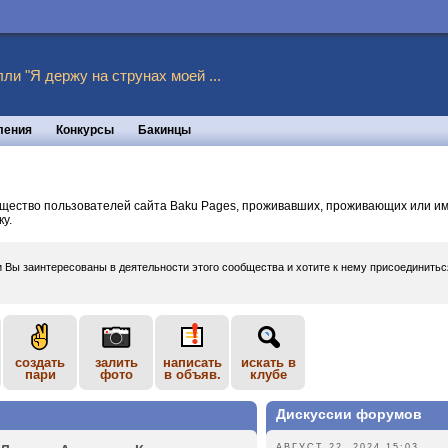
ли "Я держу на струнах моей ...
ления
Конкурсы
Бакинцы
ество пользователей сайта Baku Pages, проживавших, проживающих или им
у.
и Вы заинтересованы в деятельности этого сообщества и хотите к нему присоединить
создать
залить
написать
искать в
пари
фото
в объяв.
клубе
Дискуссии форумов
АВГУСТ 22, 2024 15:03