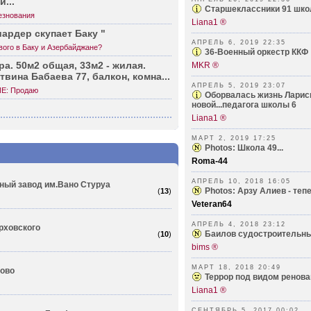
...
Старшек­лассники 91 шко
езнования
Liana1 ®
­ардер скупает Баку "
АПРЕЛЬ 6, 2019 22:35
ого в Баку и Азербайджане?
36-Военный оркестр ККФ
ра. 50м2 общая, 33м2 - жилая.
MKR ®
твина Бабаева 77, балкон, комна...
АПРЕЛЬ 5, 2019 23:07
Е: Продаю
Оборвалась жизнь Ларис
новой...педагога школы 6
Liana1 ®
МАРТ 2, 2019 17:25
Photos: Школа 49...
Roma-44
АПРЕЛЬ 10, 2018 16:05
ный завод им.Вано Стуруа
Photos: Арзу Алиев - тепер
(
13
)
Veteran64
АПРЕЛЬ 4, 2018 23:12
рховского
Баилов судостроительны
(
10
)
bims ®
МАРТ 18, 2018 20:49
лово
Террор под видом ренова
Liana1 ®
СЕНТЯБРЬ 5, 2017 00:02