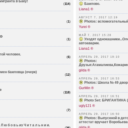
мигранта в Баку!
Баилово.
(
114
)
Liana1 ®
АВГУСТ 7, 2017 12:19
Photos: вспомогательный 
(
1
)
Yurei ®
МАЙ 7, 2017 15:28
КФ
Уходят однокашники...Ол
(
1
)
автоаварии.
Liana1 ®
ой человек.
(
6
)
АПРЕЛЬ 29, 2017 19:10
Photos:
Друзья:Агамалиева,Кожарин,
gilda ®
мен баиловца (очерк)
(
12
)
АПРЕЛЬ 29, 2017 16:53
Photos: Школа № 49 двор.
GurMin ®
е
(
118
)
АПРЕЛЬ 29, 2017 16:51
Photo Set: БРИГАНТИНА (Ф
ugly121 ®
(
7
)
АПРЕЛЬ 29, 2017 16:50
Photos: Выпускной в дет
аттестат вручает Воробьева 
 ю б о в ь из Ч и т а л ь н и и.
gilda ®
(
26
)