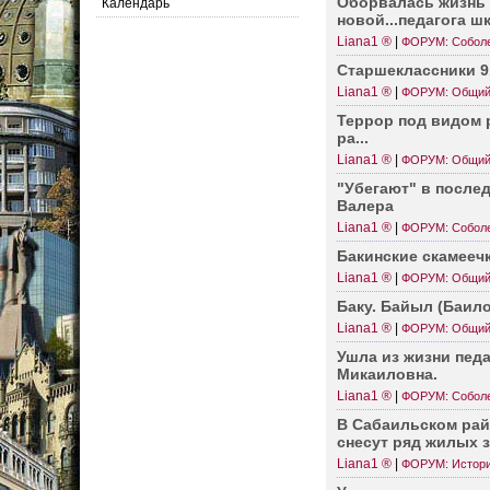
Оборв­алась жизнь
Календарь
новой..­.педагога ш
Liana1 ®
|
ФОРУМ: Собол
Старш­ек­лассники 
Liana1 ®
|
ФОРУМ: Общи
Террор под видом 
ра...
Liana1 ®
|
ФОРУМ: Общи
"Убегают" в последн
Валера
Liana1 ®
|
ФОРУМ: Собол
Бакинские скамееч
Liana1 ®
|
ФОРУМ: Общи
Баку. Байыл (Баил
Liana1 ®
|
ФОРУМ: Общи
Ушла из жизни пед
Микаи­ловна.
Liana1 ®
|
ФОРУМ: Собол
В Сабаи­льском ра
снесут ряд жилых 
Liana1 ®
|
ФОРУМ: Истори