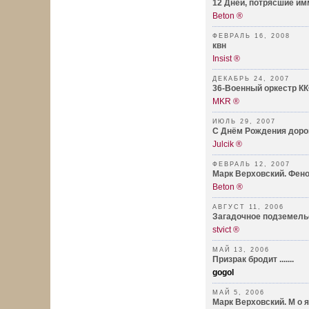
12 Дней, потрясшие им
Beton ®
ФЕВРАЛЬ 16, 2008
квн
Insist ®
ДЕКАБРЬ 24, 2007
36-Военный оркестр К
MKR ®
ИЮЛЬ 29, 2007
С Днём Рождения дорог
Julcik ®
ФЕВРАЛЬ 12, 2007
Марк Верховский. Фено
Beton ®
АВГУСТ 11, 2006
Загадочное подземель
stvict ®
МАЙ 13, 2006
Призрак бродит .......
gogol
МАЙ 5, 2006
Марк Верховский. М о я Л