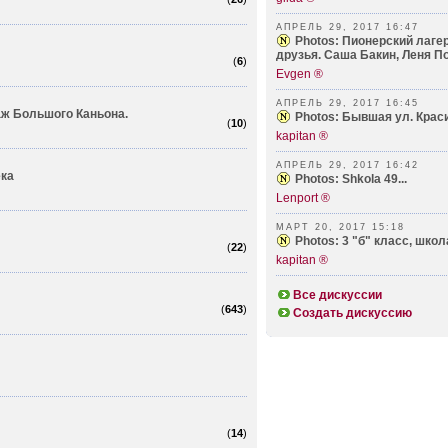
АПРЕЛЬ 29, 2017 16:47
Photos: Пионерский лаге
друзья. Саша Бакин, Леня П
(
6
)
Evgen ®
АПРЕЛЬ 29, 2017 16:45
аж Большого Каньона.
Photos: Бывшая ул. Красин
(
10
)
kapitan ®
АПРЕЛЬ 29, 2017 16:42
ека
Photos: Shkola 49...
Lenport ®
МАРТ 20, 2017 15:18
Photos: 3 "б" класс, школа
(
22
)
kapitan ®
Все дискуссии
(
643
)
Создать дискуссию
(
14
)