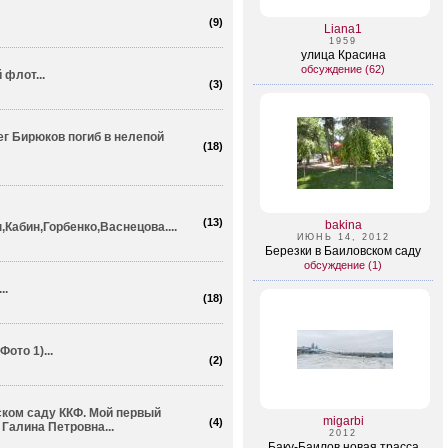
(
9
)
Liana1
1959
улица Красина
обсуждение (62)
флот...
(
3
)
ег Бирюков погиб в нелепой
(
18
)
(
13
)
bakina
Кабин,Горбенко,Васнецова....
ИЮНЬ 14, 2012
Березки в Баиловском саду
обсуждение (1)
..
(
18
)
ото 1)...
(
2
)
ском саду ККФ. Мой первый
migarbi
(
4
)
Галина Петровна...
2012
Баку-Баилов новая трасса