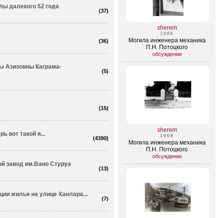
лы далекого 52 года
(
37
)
sherem
1968
Могила инженера механика
(
36
)
П.Н. Потоцкого
обсуждение
ы Азизовны Каграма­
(
5
)
(
15
)
sherem
ь вот такой я...
1968
(
4390
)
Могила инженера механика
П.Н. Потоцкого
обсуждение
й завод им.Вано Стуруа
(
13
)
ции жилья на улице Ханлара...
(
7
)