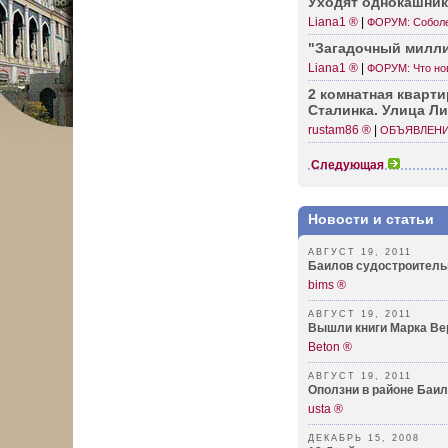
Уходят однок­ашники
Liana1 ®
|
ФОРУМ: Собол
"Зага­дочный милли
Liana1 ®
|
ФОРУМ: Что нов
2 комнатная кварти
Сталинка. Улица Ли
rustam86 ®
|
ОБЪЯВЛЕНИ
Следующая
Новости и статьи
АВГУСТ 19, 2011
Баилов судостроитель
bims ®
АВГУСТ 19, 2011
Вышли книги Марка Ве
Beton ®
АВГУСТ 19, 2011
Оползни в районе Баи
usta ®
ДЕКАБРЬ 15, 2008