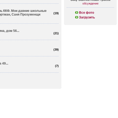
обсуждение
рь ККФ. Мои давние школьные
Все фото
(
19
)
ортман, Саня Прозуменщи
Загрузить
а, дом 56...
(
21
)
(
39
)
 49...
(
7
)