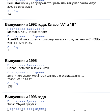
Последнее сообщение:
Femistoklus
:
а у еллу пукки отобрать, или как у вас санта клаус...
2008-03-15 00:30:13
Cообщ.:
14
Выпускники 1992 года. Класс "А" и "Д"
Последняя Дискуссия:
Master-UK:
С Новым годом!...
Последнее сообщение:
Ajsel23
:
Я тоже хотела присоединиться к поздравлению С НОВЫ...
2009-01-05 23:22:15
Cообщ.:
1
Выпускники 1995
Последняя Дискуссия:
Beha:
Чаепитие выпускников...
Последнее сообщение:
zma
:
я это скоро уже 2 года слышу ...я всегда хазыр ......
2008-11-03 18:20:47
Cообщ.:
138
Выпускники 1996 года
Последняя Дискуссия:
Tuna:
Obyedinyaytes'!...
Последнее сообщение: