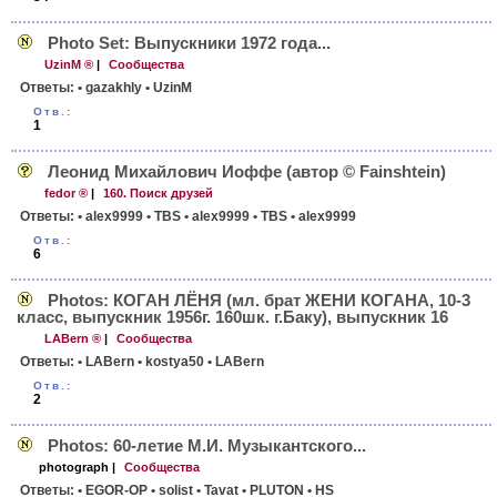
Photo Set: Выпускники 1972 года...
UzinM ®
|
Сообщества
Ответы:
• gazakhly
• UzinM
Отв.:
1
Леонид Михайлович Иоффе (автор © Fainshtein)
fedor ®
|
160. Поиск друзей
Ответы:
• alex9999
• TBS
• alex9999
• TBS
• alex9999
Отв.:
6
Photos: КОГАН ЛЁНЯ (мл. брат ЖЕНИ КОГАНА, 10-3
класс, выпускник 1956г. 160шк. г.Баку), выпускник 16
LABern ®
|
Сообщества
Ответы:
• LABern
• kostya50
• LABern
Отв.:
2
Photos: 60-летие М.И. Музыкантского...
photograph
|
Сообщества
Ответы:
• EGOR-OP
• solist
• Tavat
• PLUTON
• HS