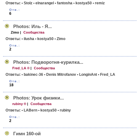
Ответы:
• Stolz
• elnarangel
• fantosha
• kostya50
• remiz
Отв.:
6
Photos: Иль - Я...
Zimo
|
Сообщества
Ответы:
• ilusha
• kostya50
• Zimo
Отв.:
2
Photos: Подворотня-курилка...
Fred_LA ®
|
Сообщества
Ответы:
• bakinec-36
• Denis Mitrofanov
• LonginAnt
• Fred_LA
Отв.:
18
Photos: Урок физики...
rubiny ®
|
Сообщества
Ответы:
• LABern
• kostya50
• rubiny
Отв.:
2
Гимн 160-ой