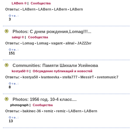
LABern ®
|
Сообщества
Ответы:
• LABern
• LABern
• LABern
• LABern
Отв.:
3
Photos: С днем рождения,Lomag!!!...
salegi ®
|
Сообщества
Ответы:
• Lomag
• Lomag
• vagant
• alinal
• JAZZZer
Отв.:
151
Communities: Памяти Шихали Усейнова
kostya50 ®
|
Обсуждение публикаций и новостей
Ответы:
• kostya50
• ivanteevka
• stella777
• MessirT
• svetomusic7
Отв.:
8
Photos: 1956 год. 10-4 класс....
photograph
|
Сообщества
Ответы:
• bakinec-36
• remiz
• remiz
• LABern
• LABern
Отв.:
13