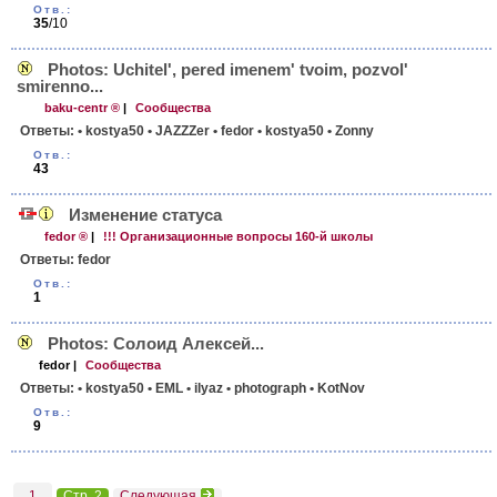
Отв.:
35
/10
Photos: Uchitel', pered imenem' tvoim, pozvol'
smirenno...
baku-centr ®
|
Сообщества
Ответы:
• kostya50
• JAZZZer
• fedor
• kostya50
• Zonny
Отв.:
43
Изменение статуса
fedor ®
|
!!! Организационные вопросы 160-й школы
Ответы:
fedor
Отв.:
1
Photos: Солоид Алексей...
fedor
|
Сообщества
Ответы:
• kostya50
• EML
• ilyaz
• photograph
• KotNov
Отв.:
9
1
Стр. 2
Следующая