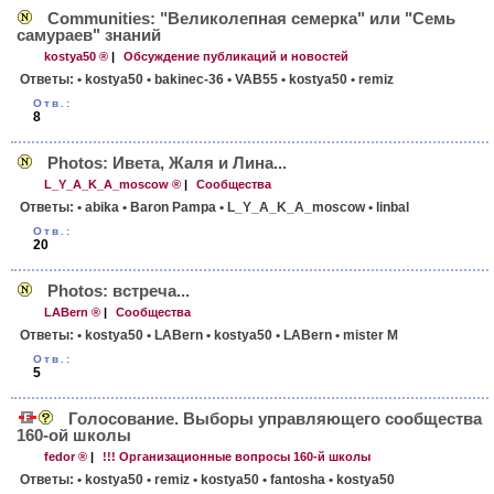
Communities: "Великолепная семерка" или "Семь
самураев" знаний
kostya50 ®
|
Обсуждение публикаций и новостей
Ответы:
• kostya50
• bakinec-36
• VAB55
• kostya50
• remiz
Отв.:
8
Photos: Ивета, Жаля и Лина...
L_Y_A_K_A_moscow ®
|
Сообщества
Ответы:
• abika
• Baron Pampa
• L_Y_A_K_A_moscow
• linbal
Отв.:
20
Photos: встреча...
LABern ®
|
Сообщества
Ответы:
• kostya50
• LABern
• kostya50
• LABern
• mister M
Отв.:
5
Голосование. Выборы управляющего сообщества
160-ой школы
fedor ®
|
!!! Организационные вопросы 160-й школы
Ответы:
• kostya50
• remiz
• kostya50
• fantosha
• kostya50