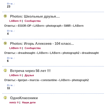
Отв.:
23
Photos: Школьные друзья....
LABern ®
|
Сообщества
Ответы:
• EGOR-OP
• LABern
• photograph
• SMIR
• LABern
Отв.:
4
Photos: Игорь Алексеев - 104 класс...
LABern ®
|
Сообщества
Ответы:
• dreadnought
• LABern
• LABern
• photograph2
• dreadnought
Отв.:
6
Встреча через 56 лет !!!
LABern ®
|
Друзья
Ответы:
• Igorjan
• marcia
• constantine
• LABern
• photograph2
Отв.:
11
ОдноКлассники
remiz ®
|
Наши дети