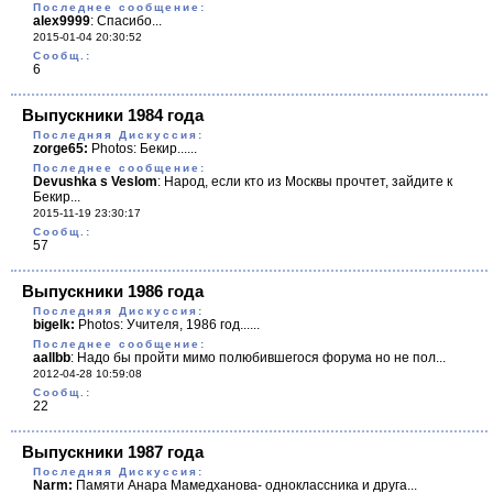
Последнее сообщение:
alex9999
:
Спасибо...
2015-01-04 20:30:52
Cообщ.:
6
Выпускники 1984 года
Последняя Дискуссия:
zorge65:
Photos: Бекир......
Последнее сообщение:
Devushka s Veslom
:
Народ, если кто из Москвы прочтет, зайдите к
Бекир...
2015-11-19 23:30:17
Cообщ.:
57
Выпускники 1986 года
Последняя Дискуссия:
bigelk:
Photos: Учителя, 1986 год......
Последнее сообщение:
aallbb
:
Надо бы пройти мимо полюбившегося форума но не пол...
2012-04-28 10:59:08
Cообщ.:
22
Выпускники 1987 года
Последняя Дискуссия:
Narm:
Памяти Анара Мамедханова- одноклассника и друга...