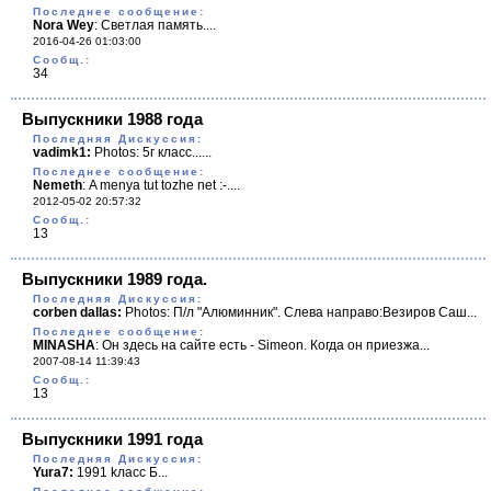
Последнее сообщение:
Nora Wey
:
Светлая память....
2016-04-26 01:03:00
Cообщ.:
34
Выпускники 1988 года
Последняя Дискуссия:
vadimk1:
Photos: 5г класс......
Последнее сообщение:
Nemeth
:
A menya tut tozhe net :-....
2012-05-02 20:57:32
Cообщ.:
13
Выпускники 1989 года.
Последняя Дискуссия:
corben dallas:
Photos: П/л "Алюминник". Слева направо:Везиров Саш...
Последнее сообщение:
MINASHA
:
Он здесь на сайте есть - Simeon. Когда он приезжа...
2007-08-14 11:39:43
Cообщ.:
13
Выпускники 1991 года
Последняя Дискуссия:
Yura7:
1991 kласс Б...