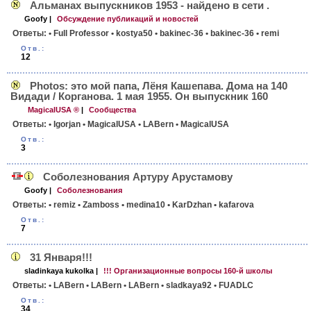
Альманах выпускников 1953 - найдено в сети .
Goofy
|
Обсуждение публикаций и новостей
Ответы:
• Full Professor
• kostya50
• bakinec-36
• bakinec-36
• remi
Отв.:
12
Photos: это мой папа, Лёня Кашепава. Дома на 140
Видади / Корганова. 1 мая 1955. Он выпускник 160
MagicalUSA ®
|
Сообщества
Ответы:
• Igorjan
• MagicalUSA
• LABern
• MagicalUSA
Отв.:
3
Соболезнования Артуру Арустамову
Goofy
|
Соболезнования
Ответы:
• remiz
• Zamboss
• medina10
• KarDzhan
• kafarova
Отв.:
7
31 Января!!!
sladinkaya kukolka
|
!!! Организационные вопросы 160-й школы
Ответы:
• LABern
• LABern
• LABern
• sladkaya92
• FUADLC
Отв.:
34