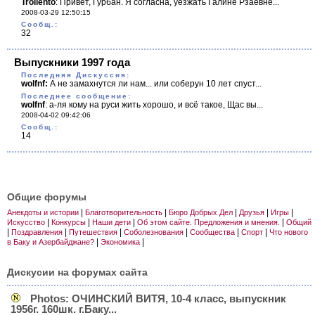
Trollento
:
Привет, Гурбан. Я согласна, уезжать Галине Рзаевне...
2008-03-29 12:50:15
Cообщ.:
32
Выпускники 1997 года
Последняя Дискуссия:
wolfnf:
А не замахнутся ли нам... или соберун 10 лет спуст...
Последнее сообщение:
wolfnf
:
а-ля кому на руси жить хорошо, и всё такое, Щас вы...
2008-04-02 09:42:06
Cообщ.:
14
Общие форумы
|
|
|
|
|
Анекдоты и истории
Благотворительность
Бюро Добрых Дел
Друзья
Игры
|
|
|
|
Искусство
Конкурсы
Наши дети
Об этом сайте. Предложения и мнения.
Общий
|
|
|
|
|
|
Поздравления
Путешествия
Соболезнования
Сообщества
Спорт
Что нового
|
|
в Баку и Азербайджане?
Экономика
Дискусии на форумах сайта
Photos: ОЧИНСКИЙ ВИТЯ, 10-4 класс, выпускник
1956г. 160шк. г.Баку...