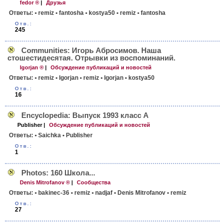
fedor ®
|
Друзья
Ответы:
• remiz
• fantosha
• kostya50
• remiz
• fantosha
Отв.:
245
Communities: Игорь Абросимов. Наша
стошестидесятая. Отрывки из воспоминаний.
Igorjan ®
|
Обсуждение публикаций и новостей
Ответы:
• remiz
• Igorjan
• remiz
• Igorjan
• kostya50
Отв.:
16
Encyclopedia: Выпуск 1993 класс А
Publisher
|
Обсуждение публикаций и новостей
Ответы:
• Saichka
• Publisher
Отв.:
1
Photos: 160 Школа...
Denis Mitrofanov ®
|
Сообщества
Ответы:
• bakinec-36
• remiz
• nadjaf
• Denis Mitrofanov
• remiz
Отв.:
27