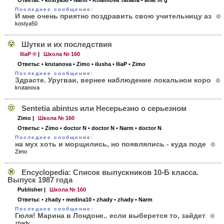
Ответы:
• kostya50
• Narm
• Khaimova Tatiana
• anar m g
Последнее сообщение:
И мне очень приятно поздравить свою учительницу аз
©
kostya50
Шутки и их последствия
IliaP ®
|
Школа № 160
Ответы:
• krutanova
• Zimo
• ilusha
• IliaP
• Zimo
Последнее сообщение:
Здрасте. Уругваи, вернее наблюдение локальнои коро
©
krutanova
Sentetia abintus или Несерьезно о серьезном
Zimo
|
Школа № 160
Ответы:
• Zimo
• doctor N
• doctor N
• Narm
• doctor N
Последнее сообщение:
на мух хоть и морщились, но появлялись - куда поде
©
Zimo
Encyclopedia: Список выпускников 10-Б класса.
Выпуск 1987 года
Publisher
|
Школа № 160
Ответы:
• zhady
• medina10
• zhady
• zhady
• Narm
Последнее сообщение:
Гюля! Марина в Лондоне.. если выберется то, зайдет
©
zhady