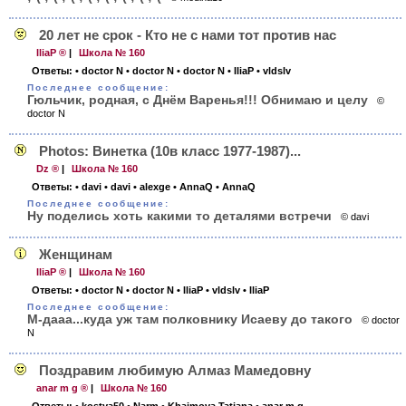
20 лет не срок - Кто не с нами тот против нас
IliaP ®
|
Школа № 160
Ответы:
• doctor N
• doctor N
• doctor N
• IliaP
• vldslv
Последнее сообщение:
Гюльчик, родная, с Днём Варенья!!! Обнимаю и целу
©
doctor N
Photos: Винетка (10в класс 1977-1987)...
Dz ®
|
Школа № 160
Ответы:
• davi
• davi
• alexge
• AnnaQ
• AnnaQ
Последнее сообщение:
Ну поделись хоть какими то деталями встречи
© davi
Женщинам
IliaP ®
|
Школа № 160
Ответы:
• doctor N
• doctor N
• IliaP
• vldslv
• IliaP
Последнее сообщение:
М-дааа...куда уж там полковнику Исаеву до такого
© doctor
N
Поздравим любимую Алмаз Мамедовну
anar m g ®
|
Школа № 160