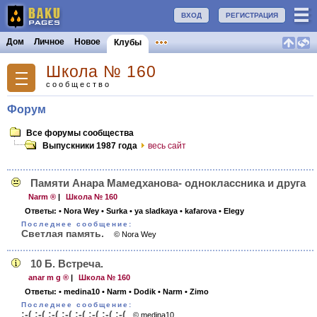
ВХОД
РЕГИСТРАЦИЯ
Дом
Личное
Новое
Клубы
Школа № 160
сообщество
Форум
Все форумы сообщества
Выпускники 1987 года
весь сайт
Памяти Анара Мамедханова- одноклассника и друга
Narm ®
|
Школа № 160
Ответы:
• Nora Wey
• Surka
• ya sladkaya
• kafarova
• Elegy
Последнее сообщение:
Светлая память.
© Nora Wey
10 Б. Встреча.
anar m g ®
|
Школа № 160
Ответы:
• medina10
• Narm
• Dodik
• Narm
• Zimo
Последнее сообщение:
;-( ;-( ;-( ;-( ;-( ;-( ;-( ;-(
© medina10