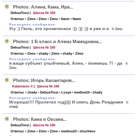
Photos: Алина, Кама, Ира...
DebuaTrosi
|
Школа № 160
Ответы:
• Zimo
• Zimo
• Zimo
• Narm
• Narm
Последнее сообщение:
Угу :) Гюль, это хроническое :)) :)) :)) я уже и н
© Zimo
Photos: 1 Б класс и Алмаз Мамедовна...
DebuaTrosi
|
Школа № 160
Ответы:
• Zimo
• zhady
• Zimo
• zhady
• Zimo
Последнее сообщение:
я ваще субъект улыбчивый, Алин, - помнишь ?! - да
©
Zimo
Photos: Игорь Калантаров...
Kalantarov ®
|
Школа № 160
Ответы:
• zhady
• DebuaTrosi
• Lusya
• medina10
• zhady
Последнее сообщение:
Игореша!!!! Пролетел год)))) И опять День Рождения
©
zhady
Photos: Кама и Оксана...
DebuaTrosi
|
Школа № 160
Ответы:
• Zimo
• Zimo
• Zimo
• medina10
• zhuchkov