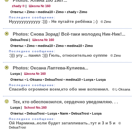
Photos: Алина 10б 1987...
zhady ®
|
Школа № 160
Ответы:
• Zimo
• medina10
• Zimo
• zhady
• Zimo
Последнее сообщение:
Нуууууууууууу :))) - Не пугайте ребёнка ;-)
© Zimo
Photos: Снова Зорад! Всё-таки молодец Ник-Ник!...
DebuaTrosi
|
Школа № 160
Ответы:
• Zimo
• medina10
• Zimo
• medina10
• Zimo
Последнее сообщение:
:))) угу ... панял :))) Гюль, относительно супппе
© Zimo
Photos: Оксана Лаптева-Кулиева...
Lusya
|
Школа № 160
Ответы:
• L-Oksana
• DebuaTrosi
• medina10
• Lusya
• Lusya
Последнее сообщение:
Спасибо огромное всем,кто обо мне вспомнил.
© L-Oksana
Тех, кто обеспокоился, сердечно уведомляю. . .
Lusya
|
School No.160
Ответы:
• DebuaTrosi
• Lusya
• Narm
• DebuaTrosi
• Lusya
Последнее сообщение:
Ой Нармина..если будет затапливать..тут и 3 и 5 и
©
DebuaTrosi