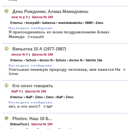
День Рождение, Алмаз Мамедовны
anar m g ®
|
Школа № 160
Ответы:
• kostya50
• kafarova
• marinkabakinka
• SMIR
• Zimo
Последнее сообщение:
Я присоединяюсь ко всем поздравлениям Алмаз
Мамедо
© kostya50
Виньетка 10 А (1977-1987)
doctor N ®
|
Школа № 160
Ответы:
• Schutz
• doctor N
• Schutz
• doctor N
• Yalchin 10a
Последнее сообщение:
Учитывая ленивую природу человека, мне кажется На
©
Schutz
Кто хочет говорить
IliaP ®
|
Школа № 160
Ответы:
• IliaP
• Zimo
• Zimo
• IliaP
• Zimo
Последнее сообщение:
нет, а что енто?
© IliaP
Photos: Наш 10 Б...
DebuaTrosi
|
Школа № 160