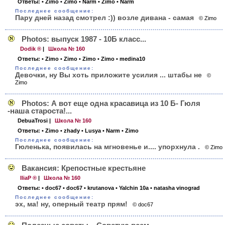
Ответы:
• Zimo
• Zimo
• Narm
• Zimo
• Narm
Последнее сообщение:
Пару дней назад cмотрел :)) возле дивана - самая
© Zimo
Photos: выпуск 1987 - 10Б класс...
Dodik ®
|
Школа № 160
Ответы:
• Zimo
• Zimo
• Zimo
• Zimo
• medina10
Последнее сообщение:
Девочки, ну Вы хоть приложите усилия ... штабы не
©
Zimo
Photos: А вот еще одна красавица из 10 Б- Гюля
-наша староста!...
DebuaTrosi
|
Школа № 160
Ответы:
• Zimo
• zhady
• Lusya
• Narm
• Zimo
Последнее сообщение:
Гюленька, появилась на мгновенье и.... упорхнула .
© Zimo
Вакансия: Крепостные крестьяне
IliaP ®
|
Школа № 160
Ответы:
• doc67
• doc67
• krutanova
• Yalchin 10a
• natasha vinograd
Последнее сообщение:
эх, ма! ну, оперный театр прям!
© doc67