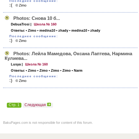
Последнее сообщение:
:(
© Zimo
Photos: Снова 10 б...
DebuaTrosi
|
Школа № 160
Ответы:
• Zimo
• medina10
• zhady
• medina10
• zhady
Последнее сообщение:
:)
© Zimo
Photos: Лейла Мамедова, Оксана Лаптева, Нармина
Кулиева...
Lusya
|
Школа № 160
Ответы:
• Zimo
• Zimo
• Zimo
• Zimo
• Narm
Последнее сообщение:
:)
© Zimo
Стр. 1
Следующая
BakuPages.com is not responsible for content of this forum.