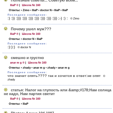
Полезные советы... Советую всем...
IliaP ®
|
Школа № 160
Ответы:
• Zimo
• IliaP
• doctor N
• IliaP
• IliaP
Последнее сообщение:
:) :)) :))) :))) :))) :))) :))) :))) :))) ;-) :) :
© Zimo
Почему ушел муж???
IliaP ®
|
Школа № 160
Ответы:
• doctor N
• IliaP
Последнее сообщение:
:):):)
© doctor N
смешно и грустно
anar m g ®
|
Школа № 160
Ответы:
• zhady
• anar m g
• zhady
• anar m g
Последнее сообщение:
что значит опять???? так и хочется в ответ:не опят
©
zhady
статья: Налог на глупость или &amp;#178;Нам солнца
не надо, Нам партия светит
IliaP ®
|
Школа № 160
Ответы:
• IliaP