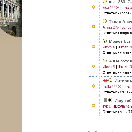
шк . 233. 
kisa777 ®
|
Школа
Ответы:
• cocos
Тесля Анеч
AlmasG ®
|
Schoo
Ответы:
• rafiga 
Может быт
vlksm ®
|
Школа 
Ответы:
• vlksm
•
А вы готовы
vlksm ®
|
Школа 
Ответы:
• vlksm
•
Интервью
stella777 ®
|
Школ
Ответы:
• stella7
Ищу теб
svk ®
|
Школа № 
Ответы:
• stella7