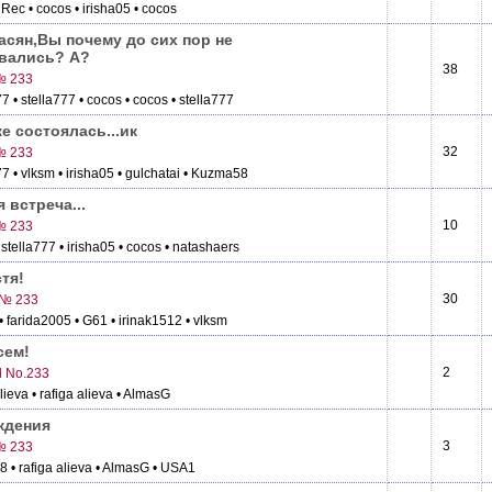
 Rec
• cocos
• irisha05
• cocos
асян,Вы почему до сих пор не
вались? А?
38
№ 233
77
• stella777
• cocos
• cocos
• stella777
е состоялась...ик
32
№ 233
77
• vlksm
• irisha05
• gulchatai
• Kuzma58
 встреча...
10
№ 233
 stella777
• irisha05
• cocos
• natashaers
стя!
30
№ 233
• farida2005
• G61
• irinak1512
• vlksm
сем!
2
l No.233
alieva
• rafiga alieva
• AlmasG
ждения
3
№ 233
58
• rafiga alieva
• AlmasG
• USA1