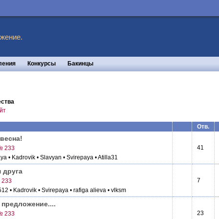
жение.
ления
Конкурсы
Бакинцы
ества
йт
Отв.
 весна!
41
№ 233
aya
• Kadrovik
• Slavyan
• Svirepaya
• Atilla31
 друга
7
 233
1512
• Kadrovik
• Svirepaya
• rafiga alieva
• vlksm
предложение....
23
№ 233