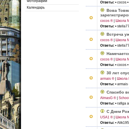
Фотографии
Ответы:
• cocos
•
Календарь
Вова Товм
зарегистриро
cocos ®
|
Школа 
Ответы:
• stella7
Встреча уж
cocos ®
|
Школа 
Ответы:
• stella7
Намечается
cocos ®
|
Школа 
Ответы:
• cocos
•
30 лет спу
armais ®
|
Школа 
Ответы:
• armais
Спасибо в
AlmasG ®
|
Schoo
Ответы:
• rafiga 
С Днем Ро
USA1 ®
|
Школа 
Ответы:
• Alik19