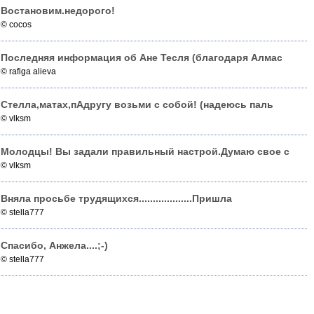
Востановим.недорого!
© cocos
Последняя информация об Ане Тесля (благодаря Алмас
© rafiga alieva
Стелла,матах,пАдругу возьми с собой! (надеюсь паль
© vlksm
Молодцы! Вы задали правильный настрой.Думаю свое с
© vlksm
Вняла просьбе трудящихся...................Пришла
© stella777
Спасибо, Анжела....;-)
© stella777