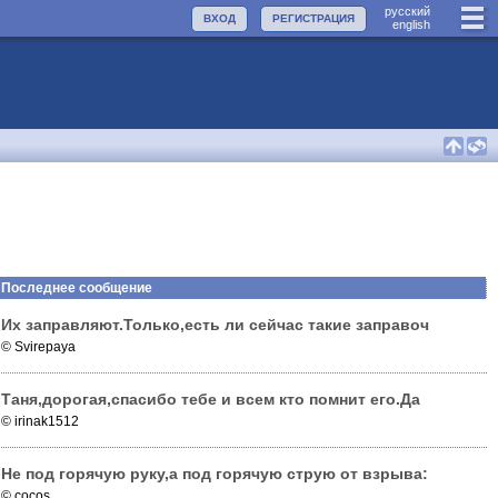
руccкий
ВХОД
РЕГИСТРАЦИЯ
english
Последнее сообщение
Их заправляют.Только,есть ли сейчас такие заправоч
© Svirepaya
Таня,дорогая,спасибо тебе и всем кто помнит его.Да
© irinak1512
Не под горячую руку,а под горячую струю от взрыва:
© cocos