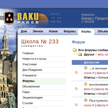
Баку:
Журналы
Бахмут. Продол
06 авг.
© SIG338
05:43
Дом
Личное
Новое
Форумы
Объяв
Клубы
Школа № 233
Форум
сообщество
Все форумы сообщ
Главная
Друзья
весь са
Новости и статьи
Дискуссия
Участники
...и вечная
Дни Рождения
cocos ®
|
Школа 
Учащиеся
Ответы:
• Svirep
Форумы
воспомним
Объявления
tanis ®
|
Школа №
Пари
Ответы:
• irinak
Энциклопедия
Поступило 
Cсылки
cocos ®
|
Школа 