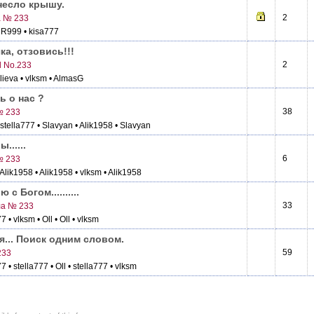
Снесло крышу.
2
 № 233
• R999
• kisa777
ка, отзовись!!!
2
l No.233
alieva
• vlksm
• AlmasG
ь о нас ?
38
№ 233
 stella777
• Slavyan
• Alik1958
• Slavyan
......
6
№ 233
 Alik1958
• Alik1958
• vlksm
• Alik1958
 с Богом..........
33
а № 233
77
• vlksm
• Oll
• Oll
• vlksm
я... Поиск одним словом.
59
233
77
• stella777
• Oll
• stella777
• vlksm