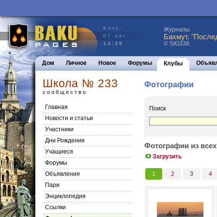
Баку:
Журналы
Бахмут. "После
07 авг.
© SIG338
14:38
Дом
Личное
Новое
Форумы
Объяв
Клубы
Школа № 233
Фотографии
сообщество
Главная
Поиск
Новости и статьи
Участники
Дни Рождения
Фотографии из всех
Учащиеся
Загрузить
Форумы
Объявления
1
2
3
4
Пари
Энциклопедия
Cсылки