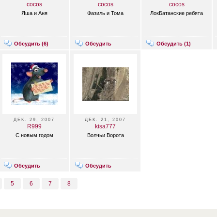
cocos
cocos
cocos
Яша и Аня
Фазиль и Тома
ЛокБатанские ребята
Обсудить (
6
)
Обсудить
Обсудить (
1
)
ДЕК. 29, 2007
ДЕК. 21, 2007
R999
kisa777
С новым годом
Волчьи Ворота
Обсудить
Обсудить
5
6
7
8