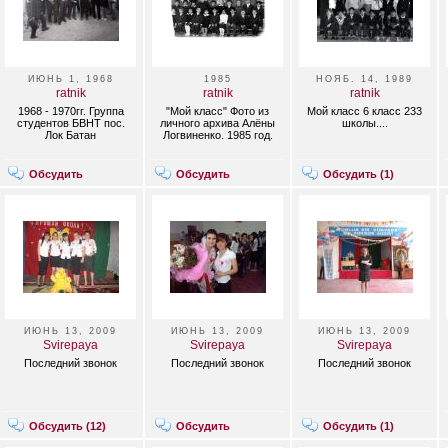
ИЮНЬ 1, 1968
1985
НОЯБ. 14, 1989
ratnik
ratnik
ratnik
1968 - 1970гг. Группа
"Мой класс" Фото из
Мой класс 6 класс 233
студентов БВНТ пос.
личного архива Алёны
школы....
Лок Батан
Логвиненко. 1985 год.
Обсудить
Обсудить
Обсудить (
1
)
ИЮНЬ 13, 2009
ИЮНЬ 13, 2009
ИЮНЬ 13, 2009
Svirepaya
Svirepaya
Svirepaya
Последний звонок
Последний звонок
Последний звонок
Обсудить (
12
)
Обсудить
Обсудить (
1
)