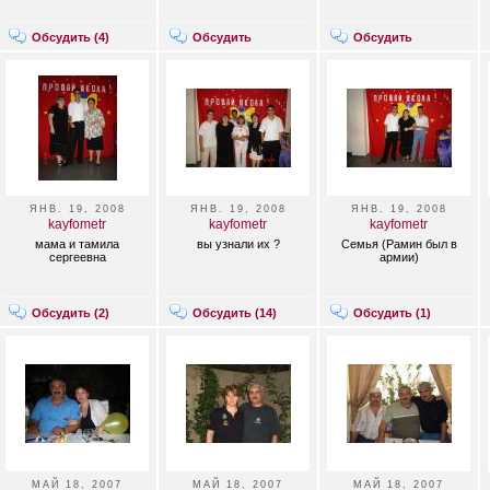
Обсудить (
4
)
Обсудить
Обсудить
ЯНВ. 19, 2008
ЯНВ. 19, 2008
ЯНВ. 19, 2008
kayfometr
kayfometr
kayfometr
мама и тамила
вы узнали их ?
Семья (Рамин был в
сергеевна
армии)
Обсудить (
2
)
Обсудить (
14
)
Обсудить (
1
)
МАЙ 18, 2007
МАЙ 18, 2007
МАЙ 18, 2007