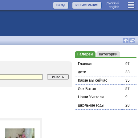
руccкий
ВХОД
РЕГИСТРАЦИЯ
english
Галереи
Категории
Главная
97
дети
33
Какие мы сейчас
35
Лок-Батан
57
Наши Учителя
9
школьние годы
28