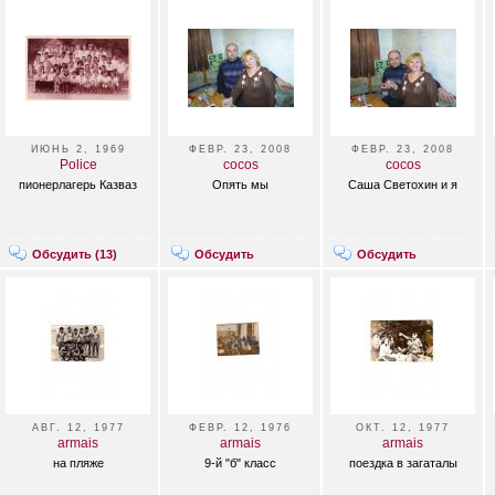
ИЮНЬ 2, 1969
ФЕВР. 23, 2008
ФЕВР. 23, 2008
Police
cocos
cocos
пионерлагерь Казваз
Опять мы
Саша Светохин и я
Обсудить (
13
)
Обсудить
Обсудить
АВГ. 12, 1977
ФЕВР. 12, 1976
ОКТ. 12, 1977
armais
armais
armais
на пляже
9-й "б" класс
поездка в загаталы