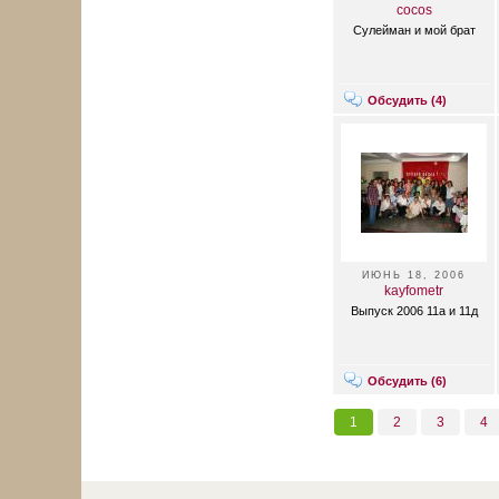
cocos
Сулейман и мой брат
Обсудить (
4
)
ИЮНЬ 18, 2006
kayfometr
Выпуск 2006 11а и 11д
Обсудить (
6
)
1
2
3
4