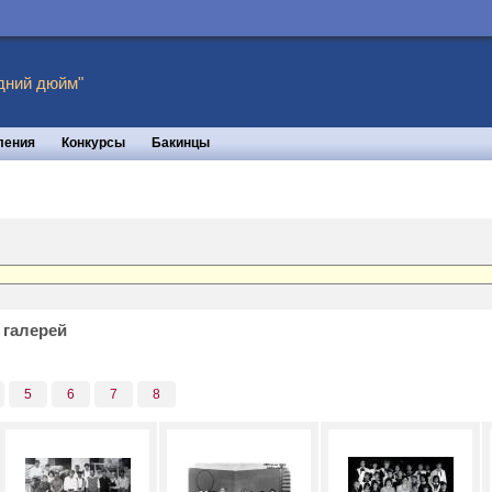
дний дюйм"
ления
Конкурсы
Бакинцы
 галерей
5
6
7
8