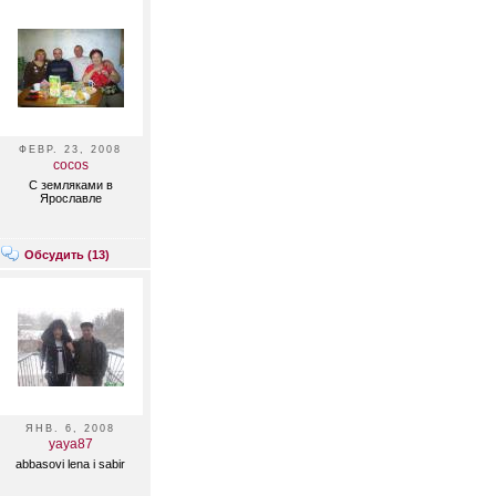
ФЕВР. 23, 2008
cocos
С земляками в
Ярославле
Обсудить (
13
)
ЯНВ. 6, 2008
yaya87
abbasovi lena i sabir