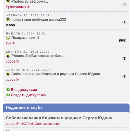
Photos: платформа...
(
8
)
Spinosaurus ®
ФЕВРАЛЬ 10, 2023 23:49
привет моя любимая школа233
(
1
)
leooo
ЯНВАРЬ 9, 2014 21:01
Поздравляем!!!
(
562
)
svk ®
ДЕКАБРЬ 21, 2012 23:00
Photos: ЛокБатанские ребята...
(
1
)
cocos ®
СЕНТЯБРЬ 6, 2011 13:24
Соболезнования близким и родным Сергея Юдина
(
3
)
cocos ®
Все дискуссии
Создать дискуссию
Недавнее в клубе
Собол­езнования близким и родным Сергея Юдина
cocos ®
|
ФОРУМ: Соболезнования