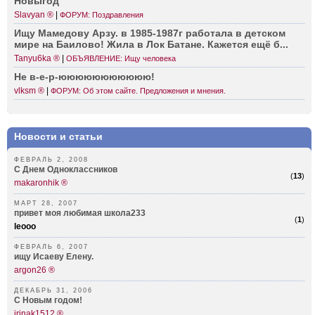
Новыгод
Slavyan ®
|
ФОРУМ: Поздравления
Ищу Мамедову Арзу. в 1985-­1987г работала в детском
мире на Баилово! Жила в Лок Батане. Кажется ещё б...
Tanyu6ka ®
|
ОБЪЯВЛЕНИЕ: Ищу человека
Не в-е-р­-ююююююююююю!
vlksm ®
|
ФОРУМ: Об этом сайте. Предложения и мнения.
Новости и статьи
ФЕВРАЛЬ 2, 2008
С Днем Одноклассников
(
13
)
makaronhik ®
МАРТ 28, 2007
привет моя любимая школа233
(
1
)
leooo
ФЕВРАЛЬ 6, 2007
ищу Исаеву Елену.
argon26 ®
ДЕКАБРЬ 31, 2006
С Новым годом!
irinak1512 ®