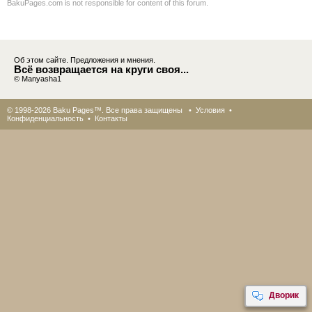
BakuPages.com is not responsible for content of this forum.
Об этом сайте. Предложения и мнения.
Всё возвращается на круги своя...
© Manyasha1
© 1998-2026 Baku Pages™. Все права защищены •
Условия
•
Конфиденциальность
•
Контакты
Дворик