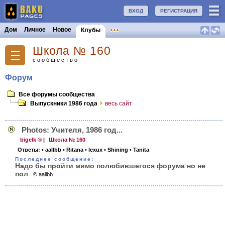
ВХОД
РЕГИСТРАЦИЯ
Дом
Личное
Новое
Клубы
Школа № 160
сообщество
Форум
Все форумы сообщества
Выпускники 1986 года
весь сайт
Photos: Учителя, 1986 год...
bigelk ®
|
Школа № 160
Ответы:
• aallbb
• Ritana
• lexux
• Shining
• Tanita
Последнее сообщение:
Надо бы пройти мимо полюбившегося форума но не
пол
© aallbb