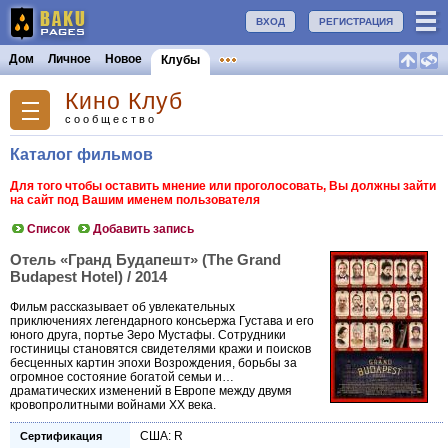
ВХОД
РЕГИСТРАЦИЯ
Дом
Личное
Новое
Клубы
Кино Клуб
сообщество
Каталог фильмов
Для того чтобы оставить мнение или проголосовать, Вы должны зайти
на сайт под Вашим именем пользователя
Список
Добавить запись
Отель «Гранд Будапешт» (The Grand
Budapest Hotel) / 2014
Фильм рассказывает об увлекательных
приключениях легендарного консьержа Густава и его
юного друга, портье Зеро Мустафы. Сотрудники
гостиницы становятся свидетелями кражи и поисков
бесценных картин эпохи Возрождения, борьбы за
огромное состояние богатой семьи и…
драматических изменений в Европе между двумя
кровопролитными войнами XX века.
США: R
Сертификация