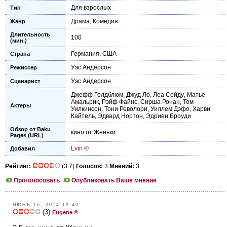
Для взрослых
Тип
Драма
,
Комедия
Жанр
Длительность
100
(мин.)
Германия
,
США
Страна
Уэс Андерсон
Режиссер
Уэс Андерсон
Сценарист
Джефф Голдблюм
,
Джуд Ло
,
Леа Сейду
,
Матье
Амальрик
,
Рэйф Файнс
,
Сирша Ронан
,
Том
Актеры
Уилкинсон
,
Тони Револори
,
Уиллем Дэфо
,
Харви
Кайтель
,
Эдвард Нортон
,
Эдриен Броуди
Обзор от Baku
кино от Женьки
Pages (URL)
Lvin ®
Добавил
Рейтинг:
(3.7)
Голосов:
3
Мнений:
3
Проголосовать
Опубликовать Ваше мнение
ИЮНЬ 16, 2014 19:40
(3)
Eugene ®