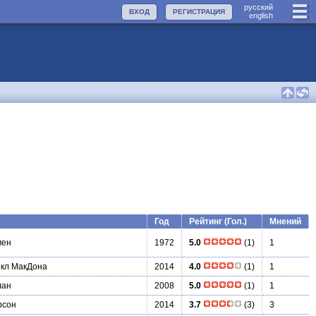
руccкий
ВХОД
РЕГИСТРАЦИЯ
english
Год
Рейтинг (Гол.)
Мнений
мен
1972
5.0
(1)
1
кл МакДона
2014
4.0
(1)
1
лан
2008
5.0
(1)
1
рсон
2014
3.7
(3)
3