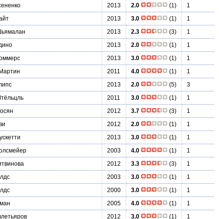
сененко
2013
2.0
(1)
1
айт
2013
3.0
(1)
1
Шьямалан
2013
2.3
(3)
1
дино
2013
2.0
(1)
1
оммерс
2013
3.0
(1)
1
Мартин
2011
4.0
(1)
1
липс
2013
2.0
(5)
3
тёльцль
2011
3.0
(1)
1
косян
2012
3.7
(3)
1
ви
2012
2.0
(1)
1
ускетти
2013
3.0
(1)
1
олсмейер
2003
4.0
(1)
1
итвинова
2012
3.3
(3)
1
лдс
2003
3.0
(1)
1
лдс
2000
3.0
(1)
1
ман
2005
4.0
(1)
1
влетьяров
2012
3.0
(1)
1