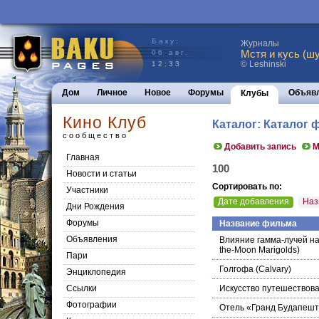
Баку:
Журналы
Мстя и кусь (шу
06 авг.
© Leshinski
12:33
Дом
Личное
Новое
Форумы
Объяв
Клубы
Кино Клуб
Каталог: Каталог 
сообщество
Добавить запись
М
Главная
100
Новости и статьи
Сортировать по:
Участники
Дате добавления
Наз
Дни Рождения
Форумы
Название фильма
Объявления
Влияние гамма-лучей на
the-Moon Marigolds)
Пари
Голгофа
(Calvary)
Энциклопедия
Cсылки
Искусство путешествов
Фотографии
Отель «Гранд Будапеш