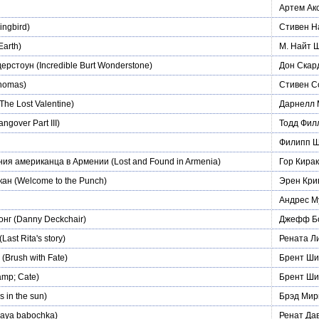
Артем Ак
ngbird)
Стивен Н
Earth)
М. Найт 
дерстоун
(Incredible Burt Wonderstone)
Дон Скар
homas)
Стивен С
The Lost Valentine)
Дарнелл 
ngover Part III)
Тодд Фил
Филипп Ш
ия американца в Армении
(Lost and Found in Armenia)
Гор Кира
кан
(Welcome to the Punch)
Эрен Кри
Андрес М
онг
(Danny Deckchair)
Джефф Б
(Last Rita's story)
Рената Л
(Brush with Fate)
Брент Ши
mp; Cate)
Брент Ши
 in the sun)
Брэд Мир
naya babochka)
Ренат Да