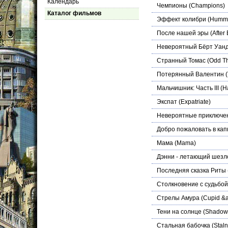
Календарь
Чемпионы
(Champions)
Каталог фильмов
Эффект колибри
(Hummi
После нашей эры
(After 
Невероятный Бёрт Уан
Странный Томас
(Odd T
Потерянный Валентин
(
Мальчишник: Часть III
(Ha
Экспат
(Expatriate)
Невероятные приключен
Добро пожаловать в кап
Мама
(Mama)
Дэнни - летающий шезл
Последняя сказка Риты
Столкновение с судьбой
Стрелы Амура
(Cupid &a
Тени на солнце
(Shadows
Стальная бабочка
(Stal