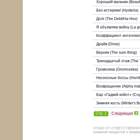
Хороший мальчик
(Beauti
Без истерики!
(Hysteria)
Долг
(The Debt/Ha-Hov)
Я объявляю войну
(La gu
Коэффициент интеллек
Драйв
(Drive)
Верняк
(The sure thing)
Тринадцатый этаж
(The T
Громозека
(Gromozeka)
Несносные боссы
(Horri
Возвращение
(Alpha mal
Бар «Гадкий койот»
(Coy
Зимняя кость
(Winter's B
Стр. 1
Следующая
ОТКАЗ ОТ ОТВЕТСТВЕННОСТИ: 
названия продуктов и предпр