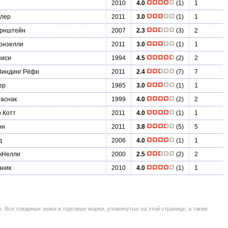
2010
4.0
(1)
1
слер
2011
3.0
(1)
1
ернштейн
2007
2.3
(3)
2
онзелли
2011
3.0
(1)
1
писи
1994
4.5
(2)
2
Виндинг Рёфн
2011
2.4
(7)
7
ер
1985
3.0
(1)
1
аснак
1999
4.0
(2)
2
 Котт
2011
4.0
(1)
1
он
2011
3.8
(5)
5
д
2006
4.0
(1)
1
кНелли
2000
2.5
(2)
2
аник
2010
4.0
(1)
1
се товарные знаки и торговые марки, упомянутые на этой странице, а также