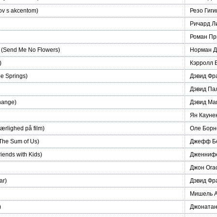
v s akcentom)
Резо Гиг
Ричард Л
Роман Пр
(Send Me No Flowers)
Норман Д
)
Кэрролл 
e Springs)
Дэвид Фр
Дэвид Па
hange)
Дэвид Ма
Ян Кауне
ærlighed på film)
Оле Борн
The Sum of Us)
Джефф Бё
iends with Kids)
Дженниф
Джон Ога
ar)
Дэвид Фр
Мишель А
)
Джонатан