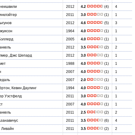
инеишвили
2012
4.2
(4)
4
инклэйтер
2011
3.0
(1)
1
ыгунов
2012
4.6
(5)
3
жуисон
1964
4.0
(1)
1
Бэллерд
2005
4.0
(1)
1
анкель
2012
3.5
(2)
2
лмер, Дэкс Шепард
2012
3.0
(1)
1
мет
1988
4.0
(1)
1
н
2007
4.0
(1)
1
едаль
2007
2.0
(1)
1
ртон, Кевин Даулинг
1994
4.0
(1)
1
ер Уэстфелд
2011
3.0
(1)
1
ст
2007
4.0
(1)
1
анкель
2011
2.5
(2)
2
занавичус
2011
3.5
(6)
4
 Ливайн
2011
3.5
(2)
2