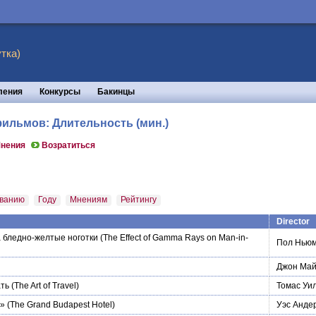
тка)
ления
Конкурсы
Бакинцы
фильмов: Длительность (мин.)
нения
Возратиться
ванию
Году
Мнениям
Рейтингу
Director
 бледно-желтые ноготки
(The Effect of Gamma Rays on Man-in-
Пол Нью
Джон Май
ать
(The Art of Travel)
Томас Уи
т»
(The Grand Budapest Hotel)
Уэс Анде