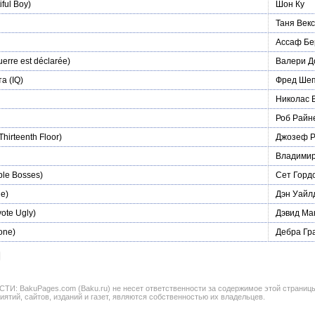
ful Boy)
Шон Ку
Таня Век
Ассаф Б
erre est déclarée)
Валери Д
та
(IQ)
Фред Ше
Николас 
Роб Райн
hirteenth Floor)
Джозеф Р
Владимир
ble Bosses)
Сет Горд
e)
Дэн Уайл
ote Ugly)
Дэвид Ма
one)
Дебра Гр
BakuPages.com (Baku.ru) не несет ответственности за содержимое этой страницы. В
иятий, сайтов, изданий и газет, являются собственностью их владельцев.