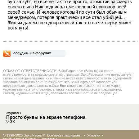
зуб за зуб", но все не так то и просто, отомстив за смерть
своего сына Ник подписал сметрельный приговор всей
своей семье. И человек который по сути был обычным
менеджером, потеряв практически все стал убийцей...
Фильм далеко не одноразовый так что на четверку может
потянуть!
обсудить на форумах
ОТКАЗ ОТ ОТВЕТСТВЕННОСТИ: BakuPages.com (Baku.ru) не несет
ответственности за содержимое этой страницы. BakuPages.com не представляет
сайты на которые указаны ссылки и не несет ответственности за их содержание.
Указание ссылки на сайт не означает, что BakuPages.com одобряет или
поддерживает деятельность сайта. Все товарные знаки и торговые марки,
упомянутые на этой странице, а также названия продуктов и предприятий,
сайтов, изданий и газет и т.д., являются собственностью их владельцев.
Журналы
Просто буквы на экране телефона.
© GR
© 1998-2026 Baku Pages™. Все права защищены •
Условия
•