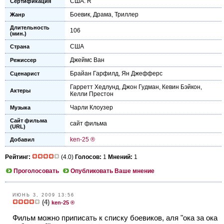
США: R
Сертификация
Боевик
,
Драма
,
Триллер
Жанр
Длительность
106
(мин.)
США
Страна
Джеймс Ван
Режиссер
Брайан Гарфилд
,
Ян Джефферс
Сценарист
Гарретт Хедлунд
,
Джон Гудман
,
Кевин Бэйкон
,
Актеры
Келли Престон
Чарли Клоузер
Музыка
Сайт фильма
сайт фильма
(URL)
ken-25 ®
Добавил
Рейтинг:
(4.0)
Голосов:
1
Мнений:
1
Проголосовать
Опубликовать Ваше мнение
ИЮНЬ 3, 2009 13:56
(4)
ken-25 ®
Фильм можно приписать к списку боевиков, аля "ока за ока