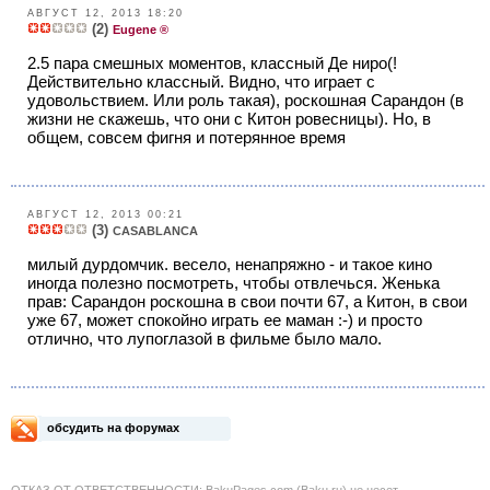
АВГУСТ 12, 2013 18:20
(2)
Eugene ®
2.5 пара смешных моментов, классный Де ниро(!
Действительно классный. Видно, что играет с
удовольствием. Или роль такая), роскошная Сарандон (в
жизни не скажешь, что они с Китон ровесницы). Но, в
общем, совсем фигня и потерянное время
АВГУСТ 12, 2013 00:21
(3)
CASABLANCA
милый дурдомчик. весело, ненапряжно - и такое кино
иногда полезно посмотреть, чтобы отвлечься. Женька
прав: Сарандон роскошна в свои почти 67, а Китон, в свои
уже 67, может спокойно играть ее маман :-) и просто
отлично, что лупоглазой в фильме было мало.
обсудить на форумах