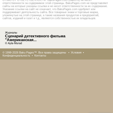
ОТКАЗ ОТ ОТВЕТСТВЕННОСТИ: BakuPages.com (Baku.ru) не несет
ответственности за содержимое этой страницы. BakuPages.com не представляет
сайты на которые указаны ссылки и не несет ответственности за их содержание.
Указание ссылки на сайт не означает, что BakuPages.com одобряет или
поддерживает деятельность сайта. Все товарные знаки и торговые марки,
упомянутые на этой странице, а также названия продуктов и предприятий,
сайтов, изданий и газет и т.д., являются собственностью их владельцев.
Журналы
Сценарий детективного фильма
"Американская...
© Ayla-Murad
© 1998-2026 Baku Pages™. Все права защищены •
Условия
•
Конфиденциальность
•
Контакты