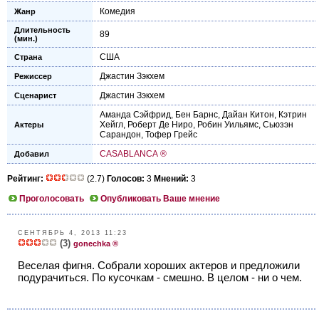
Комедия
Жанр
Длительность
89
(мин.)
США
Страна
Джастин Зэкхем
Режиссер
Джастин Зэкхем
Сценарист
Аманда Сэйфрид
,
Бен Барнс
,
Дайан Китон
,
Кэтрин
Хейгл
,
Роберт Де Ниро
,
Робин Уильямс
,
Сьюзэн
Актеры
Сарандон
,
Тофер Грейс
CASABLANCA ®
Добавил
Рейтинг:
(2.7)
Голосов:
3
Мнений:
3
Проголосовать
Опубликовать Ваше мнение
СЕНТЯБРЬ 4, 2013 11:23
(3)
gonechka ®
Веселая фигня. Собрали хороших актеров и предложили
подурачиться. По кусочкам - смешно. В целом - ни о чем.