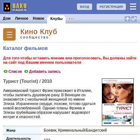
ВХОД
РЕГИСТРАЦИЯ
Дом
Личное
Новое
Клубы
Кино Клуб
сообщество
Каталог фильмов
Для того чтобы оставить мнение или проголосовать, Вы должны зайти
на сайт под Вашим именем пользователя
Список
Добавить запись
Турист (Tourist) / 2010
Американский турист Фрэнк приезжает в Италию,
чтобы залечить душевную рану. В Венеции он
знакомится с необычной женщиной по имени
Элиза. Израненное сердце, похоже, готово сдаться
новой возлюбленной. Однако планы Фрэнка и
Элизы грубейшим образом нарушает водоворот
интриг и опасностей.
Боевик
,
Криминальный/Бандитский
Жанр
Длительность