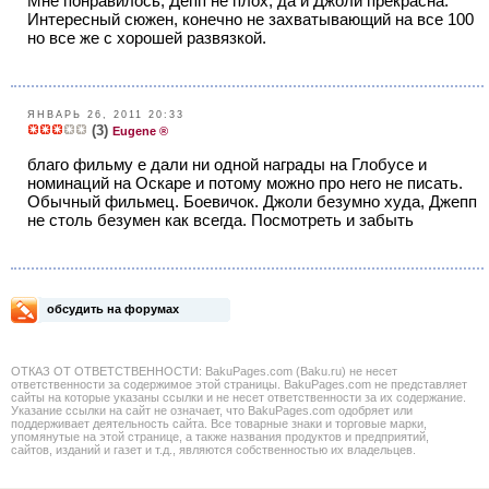
Мне понравилось, Депп не плох, да и Джоли прекрасна.
Интересный сюжен, конечно не захватывающий на все 100
но все же с хорошей развязкой.
ЯНВАРЬ 26, 2011 20:33
(3)
Eugene ®
благо фильму е дали ни одной награды на Глобусе и
номинаций на Оскаре и потому можно про него не писать.
Обычный фильмец. Боевичок. Джоли безумно худа, Джепп
не столь безумен как всегда. Посмотреть и забыть
обсудить на форумах
ОТКАЗ ОТ ОТВЕТСТВЕННОСТИ: BakuPages.com (Baku.ru) не несет
ответственности за содержимое этой страницы. BakuPages.com не представляет
сайты на которые указаны ссылки и не несет ответственности за их содержание.
Указание ссылки на сайт не означает, что BakuPages.com одобряет или
поддерживает деятельность сайта. Все товарные знаки и торговые марки,
упомянутые на этой странице, а также названия продуктов и предприятий,
сайтов, изданий и газет и т.д., являются собственностью их владельцев.