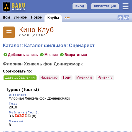
ВХОД
РЕГИСТРАЦИЯ
Дом
Личное
Новое
Клубы
Кино Клуб
сообщество
Каталог: Каталог фильмов: Сценарист
Добавить запись
Мнения
Возратиться
Флориан Хенкель фон Доннерсмарк
Сортировать по:
Дате добавления
Названию
Году
Мнениям
Рейтингу
Турист
(Tourist)
Director:
Флориан Хенкель фон Доннерсмарк
Год:
2010
Рейтинг (Гол.):
3.6
(8)
Мнений:
8