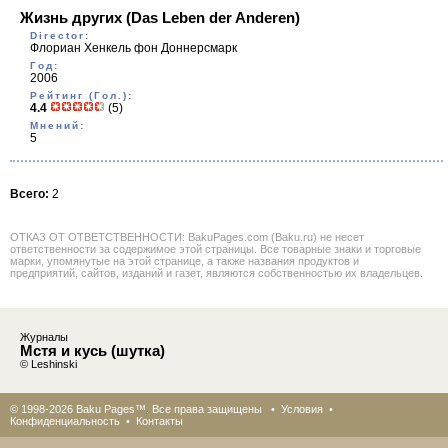
Жизнь других
(Das Leben der Anderen)
Director:
Флориан Хенкель фон Доннерсмарк
Год:
2006
Рейтинг (Гол.):
4.4
(5)
Мнений:
5
Всего:
2
ОТКАЗ ОТ ОТВЕТСТВЕННОСТИ: BakuPages.com (Baku.ru) не несет
ответственности за содержимое этой страницы. Все товарные знаки и торговые
марки, упомянутые на этой странице, а также названия продуктов и
предприятий, сайтов, изданий и газет, являются собственностью их владельцев.
Журналы
Мстя и кусь (шутка)
© Leshinski
© 1998-2026 Baku Pages™. Все права защищены •
Условия
•
Конфиденциальность
•
Контакты