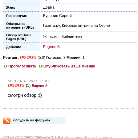
Драма
Жанр
Буренин Сергей
Переводчик
Обзоры на
Газета.ру
,
Книжная витрина на Озоне
интернете (URL)
Обзор от Baku
Женькина библиотека
Pages (URL)
Eugene ®
Добавил
Рейтинг:
(5.0)
Голосов:
3
Мнений:
1
Проголосовать
Опубликовать Ваше мнение
АПРЕЛЬ 4, 2005 12:01
(5)
Eugene ®
смотри обзор :))
обсудить на форумах
ОТКАЗ ОТ ОТВЕТСТВЕННОСТИ: BakuPages.com (Baku.ru) не несет