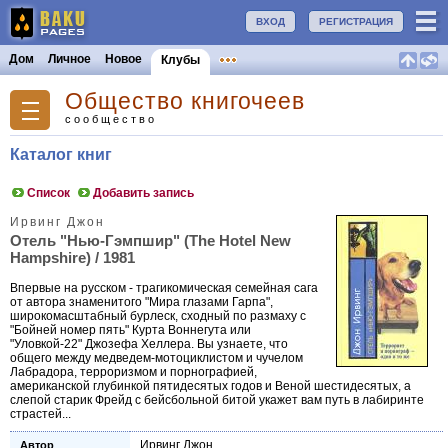
ВХОД
РЕГИСТРАЦИЯ
Дом
Личное
Новое
Клубы
Общество книгочеев
сообщество
Каталог книг
Список
Добавить запись
Ирвинг Джон
Отель "Нью-Гэмпшир" (The Hotel New
Hampshire) / 1981
Впервые на русском - трагикомическая семейная сага
от автора знаменитого "Мира глазами Гарпа",
широкомасштабный бурлеск, сходный по размаху с
"Бойней номер пять" Курта Воннегута или
"Уловкой-22" Джозефа Хеллера. Вы узнаете, что
общего между медведем-мотоциклистом и чучелом
Лабрадора, терроризмом и порнографией,
американской глубинкой пятидесятых годов и Веной шестидесятых, а
слепой старик Фрейд с бейсбольной битой укажет вам путь в лабиринте
страстей...
Ирвинг Джон
Автор