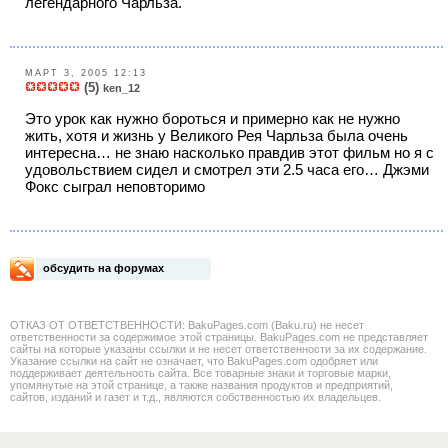
легендарного Чарльза.
МАРТ 3, 2005 12:13
(5)
ken_12
Это урок как нужно бороться и примерно как не нужно
жить, хотя и жизнь у Великого Рея Чарльза была очень
интересна… не знаю насколько правдив этот фильм но я с
удовольствием сидел и смотрел эти 2.5 часа его… Джэми
Фокс сыграл неповторимо
обсудить на форумах
ОТКАЗ ОТ ОТВЕТСТВЕННОСТИ: BakuPages.com (Baku.ru) не несет
ответственности за содержимое этой страницы. BakuPages.com не представляет
сайты на которые указаны ссылки и не несет ответственности за их содержание.
Указание ссылки на сайт не означает, что BakuPages.com одобряет или
поддерживает деятельность сайта. Все товарные знаки и торговые марки,
упомянутые на этой странице, а также названия продуктов и предприятий,
сайтов, изданий и газет и т.д., являются собственностью их владельцев.