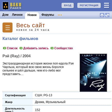
ВХОД
РЕГИСТРАЦИЯ
Дом
Личное
Форумы
Новое
Весь сайт
новое за 24 часа
Каталог фильмов
Список
Добавить запись
Сообщество
Рэй (Ray) / 2004
Экстраординарная история жизни поп-идола Рэя
Чарльза, который всю свою жизнь боролся
сильнее и шёл дальше, чем кто-либо мог
представить…
США: PG-13
Сертификация
Драма
,
Музыкальный
Жанр
Длительность
152
(мин.)