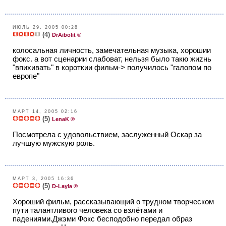
ИЮЛЬ 29, 2005 00:28
(4)
DrAibolit ®
колосальная личность, замечательная музыка, хорошии
фокс. а вот сценарии слабоват, нельзя было такю жиzнь
"впихивать" в короткии фильм-> получилось "галопом по
европе"
МАРТ 14, 2005 02:16
(5)
LenaK ®
Посмотрела с удовольствием, заслуженный Оскар за
лучшую мужскую роль.
МАРТ 3, 2005 16:36
(5)
D-Layla ®
Хороший фильм, рассказывающий о трудном творческом
пути талантливого человека со взлётами и
падениями.Джэми Фокс бесподобно передал образ