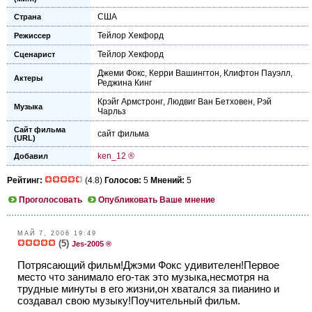
США
Страна
Тейлор Хекфорд
Режиссер
Тейлор Хекфорд
Сценарист
Джеми Фокс
,
Керри Вашингтон
,
Клифтон Пауэлл
,
Актеры
Реджина Кинг
Крэйг Армстронг
,
Людвиг Ван Бетxовен
,
Рэй
Музыка
Чарльз
Сайт фильма
сайт фильма
(URL)
ken_12 ®
Добавил
Рейтинг:
(4.8)
Голосов:
5
Мнений:
5
Проголосовать
Опубликовать Ваше мнение
МАЙ 7, 2006 19:49
(5)
Jes-2005 ®
Потрясающий фильм!Джэми Фокс удивителен!Первое
место что занимало его-так это музыка,несмотря на
трудные минуты в его жизни,он хватался за пианино и
создавал свою музыку!Поучительный фильм.