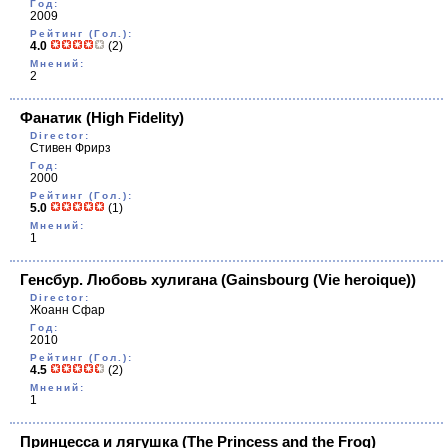
Год:
2009
Рейтинг (Гол.):
4.0
(2)
Мнений:
2
Фанатик
(High Fidelity)
Director:
Стивен Фрирз
Год:
2000
Рейтинг (Гол.):
5.0
(1)
Мнений:
1
Генсбур. Любовь хулигана
(Gainsbourg (Vie hеroique))
Director:
Жоанн Сфар
Год:
2010
Рейтинг (Гол.):
4.5
(2)
Мнений:
1
Принцесса и лягушка
(The Princess and the Frog)