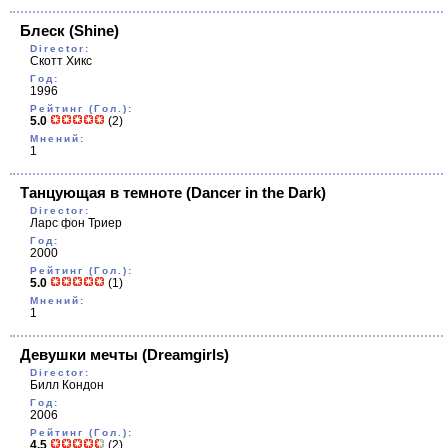
Блеск
(Shine)
Director:
Скотт Хикс
Год:
1996
Рейтинг (Гол.):
5.0
(2)
Мнений:
1
Танцующая в темноте
(Dancer in the Dark)
Director:
Ларс фон Триер
Год:
2000
Рейтинг (Гол.):
5.0
(1)
Мнений:
1
Девушки мечты
(Dreamgirls)
Director:
Билл Кондон
Год:
2006
Рейтинг (Гол.):
4.5
(2)