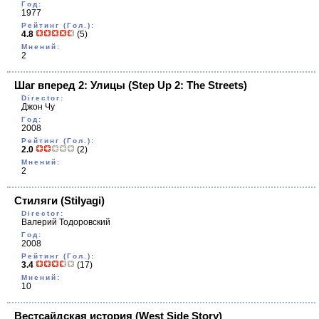
Год:
1977
Рейтинг (Гол.):
4.8
(5)
Мнений:
2
Шаг вперед 2: Улицы
(Step Up 2: The Streets)
Director:
Джон Чу
Год:
2008
Рейтинг (Гол.):
2.0
(2)
Мнений:
2
Стиляги
(Stilyagi)
Director:
Валерий Тодоровский
Год:
2008
Рейтинг (Гол.):
3.4
(17)
Мнений:
10
Вестсайдская история
(West Side Story)