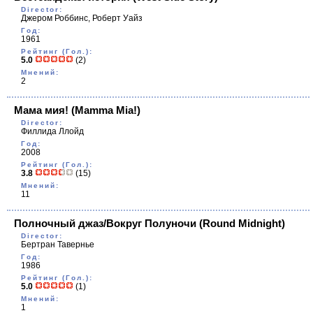
Director:
Джером Роббинс, Роберт Уайз
Год:
1961
Рейтинг (Гол.):
5.0
(2)
Мнений:
2
Мама мия!
(Mamma Mia!)
Director:
Филлида Ллойд
Год:
2008
Рейтинг (Гол.):
3.8
(15)
Мнений:
11
Полночный джаз/Вокруг Полуночи
(Round Midnight)
Director:
Бертран Тавернье
Год:
1986
Рейтинг (Гол.):
5.0
(1)
Мнений:
1