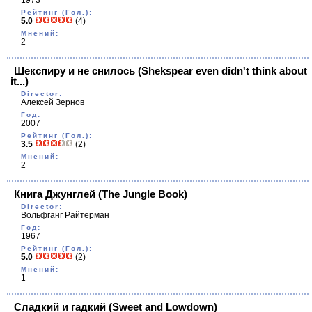
1973
Рейтинг (Гол.):
5.0
(4)
Мнений:
2
Шекспиру и не снилось
(Shekspear even didn't think about
it...)
Director:
Алексей Зернов
Год:
2007
Рейтинг (Гол.):
3.5
(2)
Мнений:
2
Книга Джунглей
(The Jungle Book)
Director:
Вольфганг Райтерман
Год:
1967
Рейтинг (Гол.):
5.0
(2)
Мнений:
1
Сладкий и гадкий
(Sweet and Lowdown)