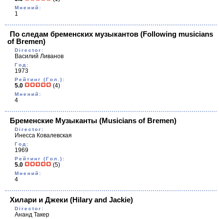
Мнений:
1
По следам бременских музыкантов
(Following musicians
of Bremen)
Director:
Василий Ливанов
Год:
1973
Рейтинг (Гол.):
5.0
(4)
Мнений:
4
Бременские Музыканты
(Musicians of Bremen)
Director:
Инесса Ковалевская
Год:
1969
Рейтинг (Гол.):
5.0
(5)
Мнений:
4
Хилари и Джеки
(Hilary and Jackie)
Director:
Ананд Такер