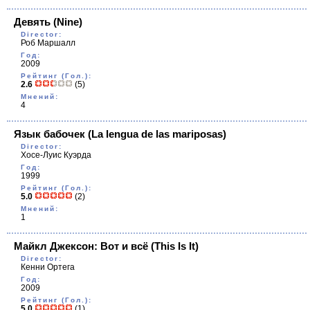
Девять
(Nine)
Director:
Роб Маршалл
Год:
2009
Рейтинг (Гол.):
2.6
(5)
Мнений:
4
Язык бабочек
(La lengua de las mariposas)
Director:
Хосе-Луис Куэрда
Год:
1999
Рейтинг (Гол.):
5.0
(2)
Мнений:
1
Майкл Джексон: Вот и всё
(This Is It)
Director:
Кенни Ортега
Год:
2009
Рейтинг (Гол.):
5.0
(1)