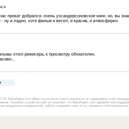
NCA
 нас прокат добрался. очень уэсандерсоновское кино. но, вы зн
 - ну и ладно. хотя фильм и весел, и красив, и атмосферен.
ильмы этого режисера, к просмотру обязателен.
асиво...
х
BakuPages.com (Baku.ru) не несет ответственности за содержимое этой страницы. 
жание. Указание ссылки на сайт не означает, что BakuPages.com одобряет или поддер
ния продуктов и предприятий, сайтов, изданий и газет и т.д., являются собственностью