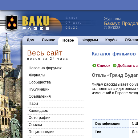
Баку:
Журналы
Бахмут. Продол
07 авг.
© SIG338
05:22
Дом
Личное
Форумы
Клубы
Объяв
Новое
Весь сайт
Каталог фильмов
новое за 24 часа
Список
Добавить 
Новое на форумах
Отель «Гранд Будапе
Журналы
Сообщества
Фильм рассказывает об ув
становятся свидетелями 
Публикации
изменений в Европе межд
Объявления
Пари
Календарь
Фотографии
СШ
Сертификация
Ссылки
Энциклопедии
Для
Тип