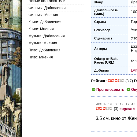
Новые пользователи
Др
Жанр
Фильмы: Добавления
Длительность
10
(мин.)
Фильмы: Мнения
Ге
Книги: Добавления
Страна
Книги: Мнения
Уэс
Режиссер
Музыка: Добавления
Уэс
Сценарист
Музыка: Мнения
Дж
Актеры
Пиво: Добавления
Но
Пиво: Мнения
Обзор от Baku
кин
Pages (URL)
Lvi
Добавил
Рейтинг:
(3.7)
Г
Проголосовать
Оп
ИЮНЬ 16, 2014 19:40
(3)
Eugene ®
3.5 см. кино от Же