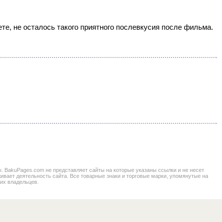
аете, не осталось такого приятного послевкусия после фильма.
BakuPages.com не представляет сайты на которые указаны ссылки и не несет
живает деятельность сайта. Все товарные знаки и торговые марки, упомянутые на
 их владельцев.