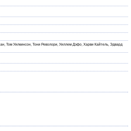
нан
,
Том Уилкинсон
,
Тони Револори
,
Уиллем Дэфо
,
Харви Кайтель
,
Эдвард