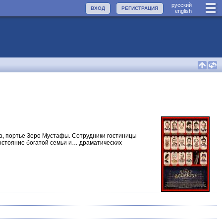
руccкий
ВХОД
РЕГИСТРАЦИЯ
english
га, портье Зеро Мустафы. Сотрудники гостиницы
состояние богатой семьи и… драматических