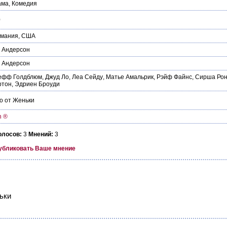
ама
,
Комедия
0
рмания
,
США
 Андерсон
 Андерсон
ефф Голдблюм
,
Джуд Ло
,
Леа Сейду
,
Матье Амальрик
,
Рэйф Файнс
,
Сирша Ро
ртон
,
Эдриен Броуди
о от Женьки
n ®
олосов:
3
Мнений:
3
убликовать Ваше мнение
ньки