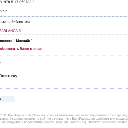
N: 978-5-17-059783-3
lib.ru
ькина библиотека
SABLANCA ®
олосов:
1
Мнений:
1
убликовать Ваше мнение
0
блиотеку
х
BakuPages.com (Baku.ru) не несет ответственности за содержимое этой страницы. 
жание. Указание ссылки на сайт не означает, что BakuPages.com одобряет или поддер
ния продуктов и предприятий, сайтов, изданий и газет и т.д., являются собственностью