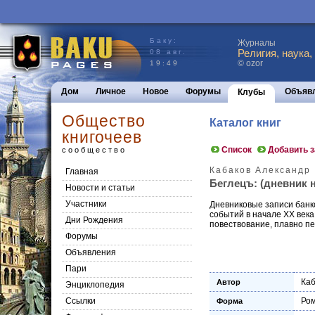
Баку:
Журналы
Религия, наука,
08 авг.
© ozor
19:49
Дом
Личное
Новое
Форумы
Объяв
Клубы
Общество
Каталог книг
книгочеев
Список
Добавить 
сообщество
Кабаков Александр
Главная
Беглецъ: (дневник не
Новости и статьи
Участники
Дневниковые записи банко
событий в начале XX век
Дни Рождения
повествование, плавно пе
Форумы
Объявления
Пари
Каб
Автор
Энциклопедия
Cсылки
Ро
Форма