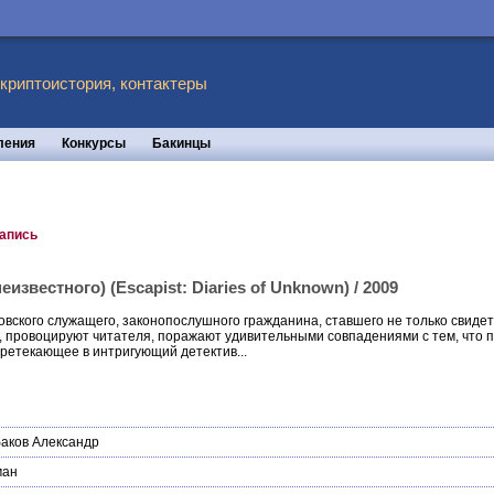
 криптоистория, контактеры
ления
Конкурсы
Бакинцы
запись
известного) (Escapist: Diaries of Unknown) / 2009
вского служащего, законопослушного гражданина, ставшего не только свидет
а, провоцируют читателя, поражают удивительными совпадениями с тем, что 
ретекающее в интригующий детектив...
аков Александр
ман