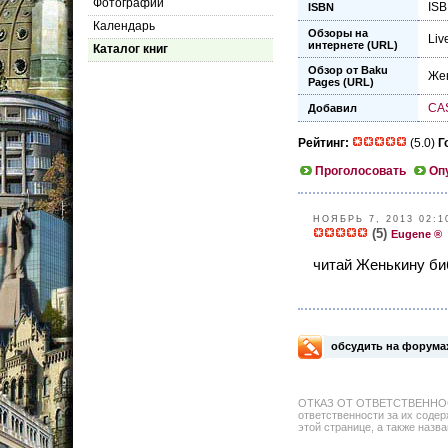
Фотографии
ISB
ISBN
Календарь
Обзоры на
Live
интернете (URL)
Каталог книг
Обзор от Baku
Жен
Pages (URL)
CA
Добавил
Рейтинг:
(5.0)
Г
Проголосовать
Оп
НОЯБРЬ 7, 2013 02:1
(5)
Eugene ®
читай Женькину би
обсудить на форума
ОТКАЗ ОТ ОТВЕТСТВЕННОСТИ: 
ответственности за их содер
этой странице, а также назва