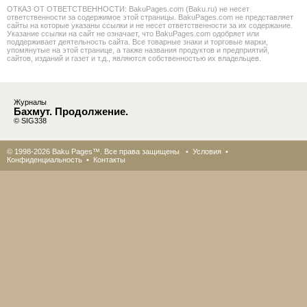
ОТКАЗ ОТ ОТВЕТСТВЕННОСТИ: BakuPages.com (Baku.ru) не несет
ответственности за содержимое этой страницы. BakuPages.com не представляет
сайты на которые указаны ссылки и не несет ответственности за их содержание.
Указание ссылки на сайт не означает, что BakuPages.com одобряет или
поддерживает деятельность сайта. Все товарные знаки и торговые марки,
упомянутые на этой странице, а также названия продуктов и предприятий,
сайтов, изданий и газет и т.д., являются собственностью их владельцев.
Журналы
Бахмут. Продолжение.
© SIG338
© 1998-2026 Baku Pages™. Все права защищены •
Условия
•
Конфиденциальность
•
Контакты