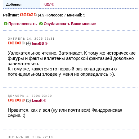
Kitty ®
Добавил
Рейтинг:
(4.9)
Голосов:
7
Мнений:
5
Проголосовать
Опубликовать Ваше мнение
ОКТЯБРЬ 14, 2005 23:31
(4)
InnaBB ®
Увлекательное чтение. Затягивает. К тому же исторические
фигуры и факты вплетены авторской фантазией довольно
занимательно.
К тому же, кажется это первый раз когда догадки о
потенциальном злодее у меня не оправдались :-).
ДЕКАБРЬ 1, 2004 03:00
(5)
LenaK ®
Нравится, как и вся (ну или почти вся) Фандоринская
серия. :)
НОЯБРЬ 30, 2004 22:18