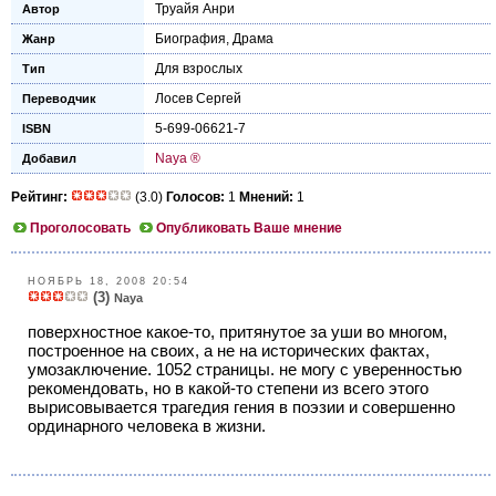
Труайя Анри
Автор
Биография
,
Драма
Жанр
Для взрослых
Тип
Лосев Сергей
Переводчик
5-699-06621-7
ISBN
Naya ®
Добавил
Рейтинг:
(3.0)
Голосов:
1
Мнений:
1
Проголосовать
Опубликовать Ваше мнение
НОЯБРЬ 18, 2008 20:54
(3)
Naya
поверхностное какое-то, притянутое за уши во многом,
построенное на своих, а не на исторических фактах,
умозаключение. 1052 страницы. не могу с уверенностью
рекомендовать, но в какой-то степени из всего этого
вырисовывается трагедия гения в поэзии и совершенно
ординарного человека в жизни.