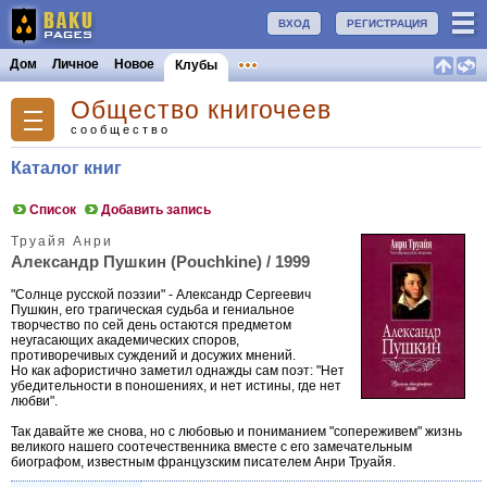
ВХОД
РЕГИСТРАЦИЯ
Дом
Личное
Новое
Клубы
Общество книгочеев
сообщество
Каталог книг
Список
Добавить запись
Труайя Анри
Александр Пушкин (Pouchkine) / 1999
"Солнце русской поэзии" - Александр Сергеевич
Пушкин, его трагическая судьба и гениальное
творчество по сей день остаются предметом
неугасающих академических споров,
противоречивых суждений и досужих мнений.
Но как афористично заметил однажды сам поэт: "Нет
убедительности в поношениях, и нет истины, где нет
любви".
Так давайте же снова, но с любовью и пониманием "сопереживем" жизнь
великого нашего соотечественника вместе с его замечательным
биографом, известным французским писателем Анри Труайя.