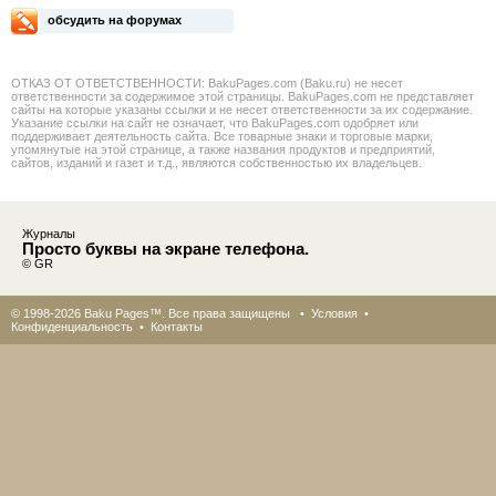
обсудить на форумах
ОТКАЗ ОТ ОТВЕТСТВЕННОСТИ: BakuPages.com (Baku.ru) не несет
ответственности за содержимое этой страницы. BakuPages.com не представляет
сайты на которые указаны ссылки и не несет ответственности за их содержание.
Указание ссылки на сайт не означает, что BakuPages.com одобряет или
поддерживает деятельность сайта. Все товарные знаки и торговые марки,
упомянутые на этой странице, а также названия продуктов и предприятий,
сайтов, изданий и газет и т.д., являются собственностью их владельцев.
Журналы
Просто буквы на экране телефона.
© GR
© 1998-2026 Baku Pages™. Все права защищены •
Условия
•
Конфиденциальность
•
Контакты