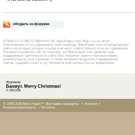
обсудить на форумах
ОТКАЗ ОТ ОТВЕТСТВЕННОСТИ: BakuPages.com (Baku.ru) не несет
ответственности за содержимое этой страницы. BakuPages.com не представляет
сайты на которые указаны ссылки и не несет ответственности за их содержание.
Указание ссылки на сайт не означает, что BakuPages.com одобряет или
поддерживает деятельность сайта. Все товарные знаки и торговые марки,
упомянутые на этой странице, а также названия продуктов и предприятий,
сайтов, изданий и газет и т.д., являются собственностью их владельцев.
Журналы
Бахмут. Merry Christmas!
© SIG338
© 1998-2026 Baku Pages™. Все права защищены •
Условия
•
Конфиденциальность
•
Контакты