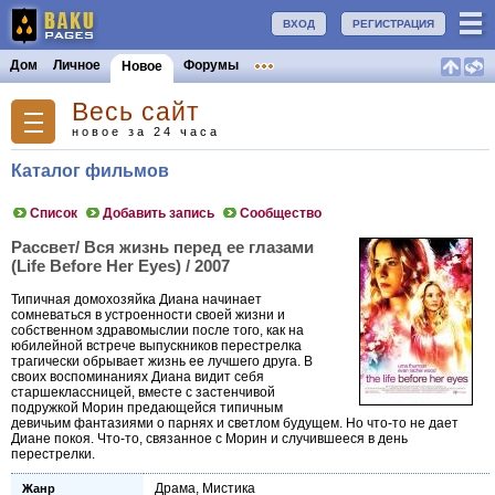
ВХОД
РЕГИСТРАЦИЯ
Дом
Личное
Форумы
Новое
Весь сайт
новое за 24 часа
Каталог фильмов
Список
Добавить запись
Сообщество
Рассвет/ Вся жизнь перед ее глазами
(Life Before Her Eyes) / 2007
Типичная домохозяйка Диана начинает
сомневаться в устроенности своей жизни и
собственном здравомыслии после того, как на
юбилейной встрече выпускников перестрелка
трагически обрывает жизнь ее лучшего друга. В
своих воспоминаниях Диана видит себя
старшеклассницей, вместе с застенчивой
подружкой Морин предающейся типичным
девичьим фантазиями о парнях и светлом будущем. Но что-то не дает
Диане покоя. Что-то, связанное с Морин и случившееся в день
перестрелки.
Драма
,
Мистика
Жанр