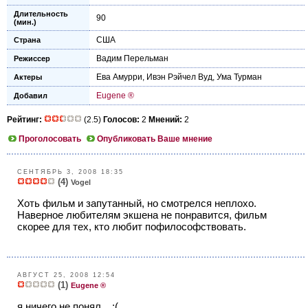
Длительность
90
(мин.)
США
Страна
Вадим Перельман
Режиссер
Ева Амурри
,
Ивэн Рэйчел Вуд
,
Ума Турман
Актеры
Eugene ®
Добавил
Рейтинг:
(2.5)
Голосов:
2
Мнений:
2
Проголосовать
Опубликовать Ваше мнение
СЕНТЯБРЬ 3, 2008 18:35
(4)
Vogel
Хоть фильм и запутанный, но смотрелся неплохо.
Наверное любителям экшена не понравится, фильм
скорее для тех, кто любит пофилософствовать.
АВГУСТ 25, 2008 12:54
(1)
Eugene ®
я ничего не понял... :(