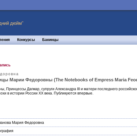
дний дюйм"
ления
Конкурсы
Бакинцы
запись
едоровна
цы Марии Федоровны (The Notebooks of Empress Maria Feodo
, Принцессы Дагмар, супруги Александра III и матери последнего российског
похи в истории России ХХ века. Публикуются впервые.
манова Мария Федоровна
ография