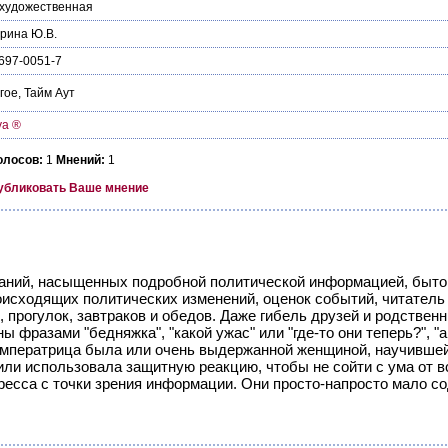
художественная
рина Ю.В.
697-0051-7
гое
,
Тайм Аут
ya ®
олосов:
1
Мнений:
1
убликовать Ваше мнение
ний, насыщенных подробной политической информацией, бытово
оисходящих политических изменений, оценок событий, читатель 
 прогулок, завтраков и обедов. Даже гибель друзей и родстве
 фразами "бедняжка", "какой ужас" или "где-то они теперь?", "
Императрица была или очень выдержанной женщиной, научившей
или использовала защитную реакцию, чтобы не сойти с ума от вс
ресса с точки зрения информации. Они просто-напросто мало с