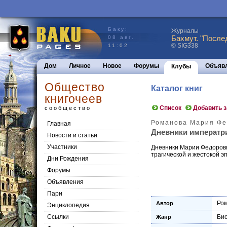
Баку:
Журналы
Бахмут. "После
08 авг.
© SIG338
11:02
Дом
Личное
Новое
Форумы
Объяв
Клубы
Общество
Каталог книг
книгочеев
Список
Добавить 
сообщество
Романова Мария Ф
Главная
Дневники императри
Новости и статьи
Участники
Дневники Марии Федоровны
трагической и жестокой э
Дни Рождения
Форумы
Объявления
Пари
Ро
Автор
Энциклопедия
Cсылки
Би
Жанр