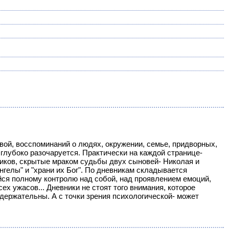
й, восспоминаний о людях, окружении, семье, придворных,
глубоко разочаруется. Практически на каждой странице-
нников, скрытые мраком судьбы двух сыновей- Николая и
ангелы" и "храни их Бог". По дневникам складывается
ся полному контролю над собой, над проявлением емоций,
ех ужасов... Дневники не стоят того внимания, которое
одержательны. А с точки зрения психологической- может