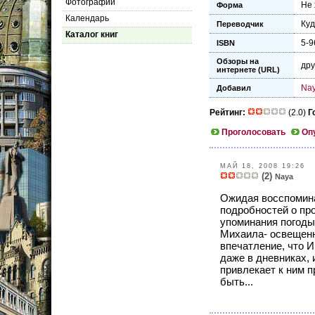
Фотографии
Не 
Форма
Календарь
Куд
Переводчик
Каталог книг
5-9
ISBN
Обзоры на
дру
интернете (URL)
Na
Добавил
Рейтинг:
(2.0)
Г
Проголосовать
Оп
МАЙ 18, 2008 19:26
(2)
Naya
Ожидая восспомина
подробностей о пр
упоминания погоды,
Михаила- освещенны
впечатление, что 
даже в дневниках, 
привлекает к ним п
быть...