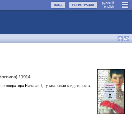
руccкий
ВХОД
РЕГИСТРАЦИЯ
english
rovna) / 1914
о императора Николая II, - уникальные свидетельства