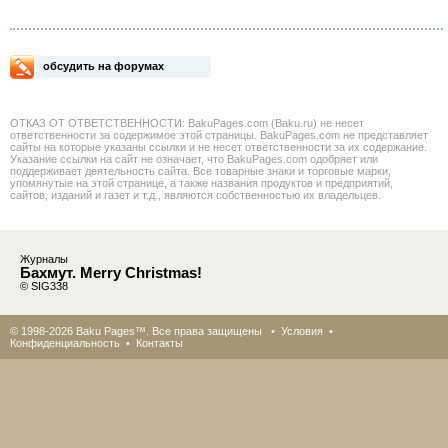
обсудить на форумах
ОТКАЗ ОТ ОТВЕТСТВЕННОСТИ: BakuPages.com (Baku.ru) не несет
ответственности за содержимое этой страницы. BakuPages.com не представляет
сайты на которые указаны ссылки и не несет ответственности за их содержание.
Указание ссылки на сайт не означает, что BakuPages.com одобряет или
поддерживает деятельность сайта. Все товарные знаки и торговые марки,
упомянутые на этой странице, а также названия продуктов и предприятий,
сайтов, изданий и газет и т.д., являются собственностью их владельцев.
Журналы
Бахмут. Merry Christmas!
© SIG338
© 1998-2026 Baku Pages™. Все права защищены •
Условия
•
Конфиденциальность
•
Контакты