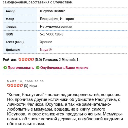
самодержавия, расставания с Отечеством.
Юсупов Феликс
Автор
Биография
,
История
Жанр
Не художественная
Форма
5-17-006728-3
ISBN
Хронос
Текст (URL)
Naya ®
Добавил
Рейтинг:
(5.0)
Голосов:
2
Мнений:
1
Проголосовать
Опубликовать Ваше мнение
МАРТ 10, 2008 20:30
(5)
Naya
"Конец Распутина" - полон недоговоренностей, вопросов..
Но, прочитав другие источники об убийстве Распутина, о
личности Феликса Юсупова, а так же замечательно-
любопытные мемуары, вошедшие в книгу, самого
Юсупова, многое становится предельно ясным. Мемуары-
память об эпохе великой державы, погубленной людьми и
обстоятельствами.