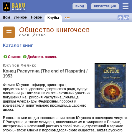
ВХОД
РЕГИСТРАЦИЯ
Дом
Личное
Новое
Клубы
Общество книгочеев
сообщество
Каталог книг
Список
Добавить запись
Юсупов Феликс
Конец Распутина (The end of Rasputin) /
1953
Феликс Юсупов - офицер, аристократ,
представитель древнего дворянского рода, супруг
племянницы Николая II и он же - активный участник
покушения на Григория Распутина, любимца
царицы Александры Федоровны, пророка и
врачевателя, влиятельного проходимца царского
двора.
В состав книги входят воспоминания князя Юсупова о последних минутах
Г.Распутина, а также мемуары, написанные им в эмиграции в Париже, -
интересный и искренний рассказ о своей жизни, отраженной в зеркале
эпохи, - эпохи блеска и пороков дворянского общества, заката русского