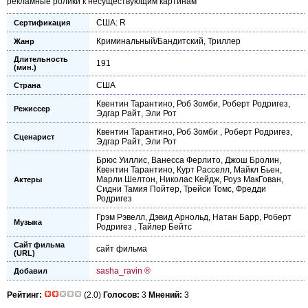
рекламные ролики к несуществующим картинам
США: R
Сертификация
Криминальный/Бандитский
,
Триллер
Жанр
Длительность
191
(мин.)
США
Страна
Квентин Тарантино
,
Роб Зомби
,
Роберт Родригез
,
Режиссер
Эдгар Райт
,
Эли Рот
Квентин Тарантино
,
Роб Зомби
,
Роберт Родригез
,
Сценарист
Эдгар Райт
,
Эли Рот
Брюс Уиллис
,
Ванесса Ферлито
,
Джош Бролин
,
Квентин Тарантино
,
Курт Расселл
,
Майкл Бьен
,
Марли Шелтон
,
Николас Кейдж
,
Роуз МакГован
,
Актеры
Сидни Тамия Пойтер
,
Трейси Томс
,
Фредди
Родригез
Грэм Рэвелл
,
Дэвид Арнольд
,
Натан Барр
,
Роберт
Музыка
Родригез
,
Тайлер Бейтс
Сайт фильма
сайт фильма
(URL)
sasha_ravin ®
Добавил
Рейтинг:
(2.0)
Голосов:
3
Мнений:
3