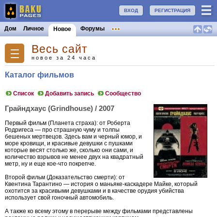
ВХОД
РЕГИСТРАЦИЯ
Дом
Личное
Форумы
Новое
Весь сайт
новое за 24 часа
Каталог фильмов
Список
Добавить запись
Сообщество
Грайндхаус (Grindhouse) / 2007
Первый фильм (Планета страха): от Роберта
Родригеса — про страшную чуму и толпы
бешеных мертвецов. Здесь вам и черный юмор, и
море кровищи, и красивые девушки с пушками
которые весят столько же, сколько они сами, и
количество взрывов не менее двух на квадратный
метр, ну и еще кое-что покрепче.
Второй фильм (Доказательство смерти): от
Квентина Тарантино — история о маньяке-каскадере Майке, который
охотится за красивыми девушками и в качестве орудия убийства
использует свой гоночный автомобиль.
А также ко всему этому в перерыве между фильмами представлены