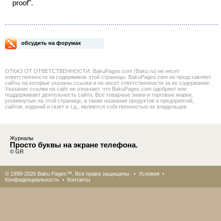
proof".
обсудить на форумах
ОТКАЗ ОТ ОТВЕТСТВЕННОСТИ: BakuPages.com (Baku.ru) не несет
ответственности за содержимое этой страницы. BakuPages.com не представляет
сайты на которые указаны ссылки и не несет ответственности за их содержание.
Указание ссылки на сайт не означает, что BakuPages.com одобряет или
поддерживает деятельность сайта. Все товарные знаки и торговые марки,
упомянутые на этой странице, а также названия продуктов и предприятий,
сайтов, изданий и газет и т.д., являются собственностью их владельцев.
Журналы
Просто буквы на экране телефона.
© GR
© 1998-2026 Baku Pages™. Все права защищены •
Условия
•
Конфиденциальность
•
Контакты