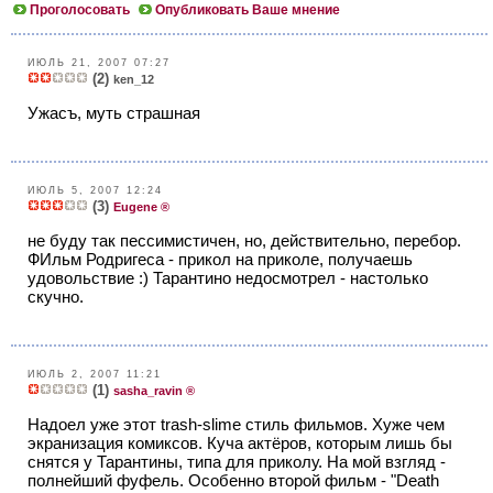
Проголосовать
Опубликовать Ваше мнение
ИЮЛЬ 21, 2007 07:27
(2)
ken_12
Ужасъ, муть страшная
ИЮЛЬ 5, 2007 12:24
(3)
Eugene ®
не буду так пессимистичен, но, действительно, перебор.
ФИльм Родригеса - прикол на приколе, получаешь
удовольствие :) Тарантино недосмотрел - настолько
скучно.
ИЮЛЬ 2, 2007 11:21
(1)
sasha_ravin ®
Надоел уже этот trash-slime стиль фильмов. Хуже чем
экранизация комиксов. Куча актёров, которым лишь бы
снятся у Тарантины, типа для приколу. На мой взгляд -
полнейший фуфель. Особенно второй фильм - "Death