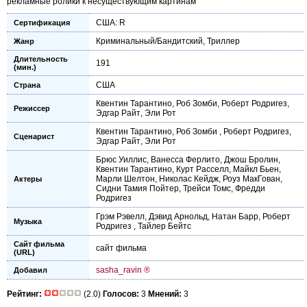
рекламные ролики к несуществующим картинам
США: R
Сертификация
Криминальный/Бандитский
,
Триллер
Жанр
Длительность
191
(мин.)
США
Страна
Квентин Тарантино
,
Роб Зомби
,
Роберт Родригез
,
Режиссер
Эдгар Райт
,
Эли Рот
Квентин Тарантино
,
Роб Зомби
,
Роберт Родригез
,
Сценарист
Эдгар Райт
,
Эли Рот
Брюс Уиллис
,
Ванесса Ферлито
,
Джош Бролин
,
Квентин Тарантино
,
Курт Расселл
,
Майкл Бьен
,
Марли Шелтон
,
Николас Кейдж
,
Роуз МакГован
,
Актеры
Сидни Тамия Пойтер
,
Трейси Томс
,
Фредди
Родригез
Грэм Рэвелл
,
Дэвид Арнольд
,
Натан Барр
,
Роберт
Музыка
Родригез
,
Тайлер Бейтс
Сайт фильма
сайт фильма
(URL)
sasha_ravin ®
Добавил
Рейтинг:
(2.0)
Голосов:
3
Мнений:
3