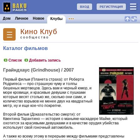
ВХОД
РЕГИСТРАЦИЯ
Дом
Личное
Новое
Клубы
Кино Клуб
сообщество
Каталог фильмов
Список
Добавить запись
Грайндхаус (Grindhouse) / 2007
Первый фильм (Планета страха): от Роберта
Родригеса — про страшную чуму и толпы
бешеных мертвецов. Здесь вам и черный юмор, и
море кровищи, и красивые девушки с пушками
которые весят столько же, сколько они сами, и
количество взрывов не менее двух на квадратный
метр, ну и еще кое-что покрепче.
Второй фильм (Доказательство смерти): от
Квентина Тарантино — история о маньяке-каскадере Майке, который
охотится за красивыми девушками и в качестве орудия убийства
использует свой гоночный автомобиль.
А также ко всему этому в перерыве между фильмами представлены