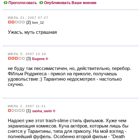
Проголосовать
Опубликовать Ваше мнение
ИЮЛЬ 21, 2007 07:27
(2)
ken_12
Ужасъ, муть страшная
ИЮЛЬ 5, 2007 12:24
(3)
Eugene ®
не буду так пессимистичен, но, действительно, перебор.
ФИльм Родригеса - прикол на приколе, получаешь
удовольствие :) Тарантино недосмотрел - настолько
скучно.
ИЮЛЬ 2, 2007 11:21
(1)
sasha_ravin ®
Надоел уже этот trash-slime стиль фильмов. Хуже чем
экранизация комиксов. Куча актёров, которым лишь бы
снятся у Тарантины, типа для приколу. На мой взгляд -
полнейший фуфель. Особенно второй фильм - "Death