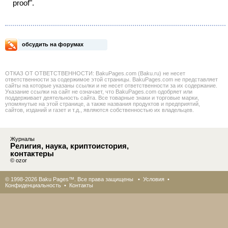
proof".
обсудить на форумах
ОТКАЗ ОТ ОТВЕТСТВЕННОСТИ: BakuPages.com (Baku.ru) не несет
ответственности за содержимое этой страницы. BakuPages.com не представляет
сайты на которые указаны ссылки и не несет ответственности за их содержание.
Указание ссылки на сайт не означает, что BakuPages.com одобряет или
поддерживает деятельность сайта. Все товарные знаки и торговые марки,
упомянутые на этой странице, а также названия продуктов и предприятий,
сайтов, изданий и газет и т.д., являются собственностью их владельцев.
Журналы
Религия, наука, криптоистория,
контактеры
© ozor
© 1998-2026 Baku Pages™. Все права защищены •
Условия
•
Конфиденциальность
•
Контакты