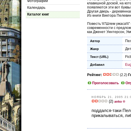
Фотографии
клавишной доской, на кот
появляются эти вот буквы.
Календарь
Другая дверь - деревянная
Каталог книг
Из книги Виктора Пелевина
Повесть \\\"Шлем ужаса\\
современности с предлож
как Дженет Уинтерсон, Ум
Пел
Автор
Дет
Жанр
Fic
Текст (URL)
Eu
Добавил
Рейтинг:
(2.2)
Г
Проголосовать
Оп
НОЯБРЬ 21, 2005 21:
(2)
anko ®
поддался-таки Пел
прикалываться, либ