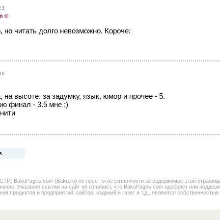
23
n ®
 но читать долго невозможно. Короче:
06
, на высоте. за задумку, язык, юмор и прочее - 5.
ю финал - 3.5 мне :)
 нити
х
BakuPages.com (Baku.ru) не несет ответственности за содержимое этой страницы. 
жание. Указание ссылки на сайт не означает, что BakuPages.com одобряет или поддер
ния продуктов и предприятий, сайтов, изданий и газет и т.д., являются собственностью