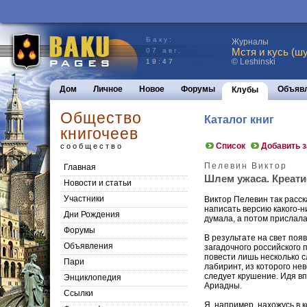
Баку:
Журналы
Мстя и кусь (шу
07 авг.
© Leshinski
19:47
Дом
Личное
Новое
Форумы
Объяв
Клубы
Общество
Каталог книг
книгочеев
Список
Добавить 
сообщество
Пелевин Виктор
Главная
Шлем ужаса. Креатиф
Новости и статьи
Участники
Виктор Пелевин так расск
написать версию какого-н
Дни Рождения
думала, а потом прислала
Форумы
В результате на свет по
Объявления
загадочного российского 
повести лишь несколько с
Пари
лабиринт, из которого не
следует крушение. Идя вп
Энциклопедия
Ариадны.
Cсылки
Я, например, нахожусь в к