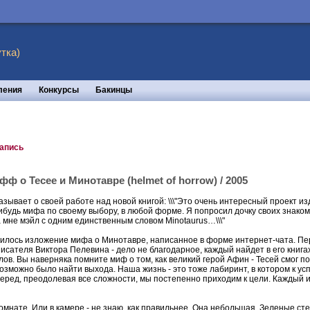
тка)
ления
Конкурсы
Бакинцы
запись
ф о Тесее и Минотавре (helmet of horrow) / 2005
азывает о своей работе над новой книгой: \\\"Это очень интересный проект и
ибудь мифа по своему выбору, в любой форме. Я попросил дочку своих знако
 мне мэйл с одним единственным словом Minotaurus…\\\"
явилось изложение мифа о Минотавре, написанное в форме интернет-чата. Пе
писателя Виктора Пелевина - дело не благодарное, каждый найдет в его книга
лов. Вы наверняка помните миф о том, как великий герой Афин - Тесей смог
возможно было найти выхода. Наша жизнь - это тоже лабиринт, в котором к ус
еред, преодолевая все сложности, мы постепенно приходим к цели. Каждый и
омнате. Или в камере - не знаю, как правильнее. Она небольшая. Зеленые сте