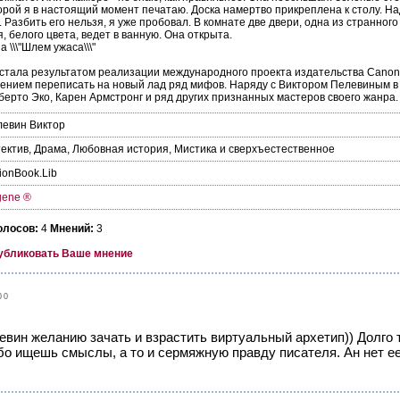
орой я в настоящий момент печатаю. Доска намертво прикреплена к столу. На
 Разбить его нельзя, я уже пробовал. В комнате две двери, одна из странного
, белого цвета, ведет в ванную. Она открыта.
 \\\"Шлем ужаса\\\"
\" стала результатом реализации международного проекта издательства Cano
ением переписать на новый лад ряд мифов. Наряду с Виктором Пелевиным в
берто Эко, Карен Армстронг и ряд других признанных мастеров своего жанра.
евин Виктор
ектив
,
Драма
,
Любовная история
,
Мистика и сверхъестественное
tionBook.Lib
gene ®
олосов:
4
Мнений:
3
убликовать Ваше мнение
00
евин желанию зачать и взрастить виртуальный архетип)) Долго 
о ищешь смыслы, а то и сермяжную правду писателя. Ан нет ее..