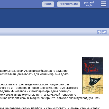
руccкий
ВХОД
РЕГИСТРАЦИЯ
english
здательства: всем участникам было дано задание
мых итальянцев выбрать для меня миф, она долго
ресказывать произведения самого популярного и
х что-то интересное и новое для себя, поэтому скажем о
 победить Минотавра и с помощью Ариадны покинуть
пеху ведут лишь окольные пути, а за удачей неизменно
з нас находит свой выход из лабиринта, отыскав свою путеводную нить
ны, на потолке белый плафон. У стены кровать. У другой стены - стол с