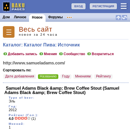
ВХОД
РЕГИСТРАЦИЯ
Дом
Личное
Форумы
Новое
Весь сайт
новое за 24 часа
Каталог: Каталог Пива: Источник
Добавить запись
Мнения
Сообщество
Возратиться
http://www.samueladams.com/
Сортировать по:
Дате добавления
Названию
Году
Мнениям
Рейтингу
Samuel Adams Black &amp; Brew Coffee Stout
(Samuel
Adams Black &amp; Brew Coffee Stout)
Type of beer:
Эль
Год:
2012
Рейтинг (Гол.):
4.0
(1)
Мнений:
1