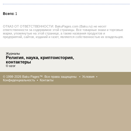
Всего:
1
ОТКАЗ ОТ ОТВЕТСТВЕННОСТИ: BakuPages.com (Baku.ru) не несет
ответственности за содержимое этой страницы. Все товарные знаки и торговые
марки, упомянутые на этой странице, а также названия продуктов и
предприятий, сайтов, изданий и газет, являются собственностью их владельцев.
Журналы
Религия, наука, криптоистория,
контактеры
© ozor
© 1998-2026 Baku Pages™. Все права защищены •
Условия
•
Конфиденциальность
•
Контакты