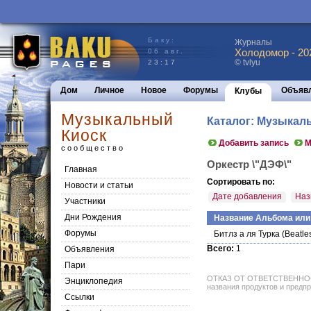
Баку:
Журналы
Холодомор - 20
06 авг.
© tvlyu
23:17
Дом
Личное
Новое
Форумы
Объяв
Клубы
Музыкальный
Каталог: Музыкал
Киоск
Добавить запись
М
сообщество
Оркестр \"ДЭФ\"
Главная
Сортировать по:
Новости и статьи
Дате добавления
Наз
Участники
Дни Рождения
Название Альбома или
Форумы
Битлз а ля Турка
(Beatles
Всего:
1
Объявления
Пари
ОТКАЗ ОТ ОТВЕТСТВЕННОСТИ: 
Энциклопедия
названия продуктов и предпр
Cсылки