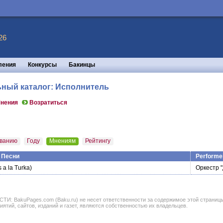
26
ления
Конкурсы
Бакинцы
ьный каталог: Исполнитель
нения
Возратиться
ванию
Году
Мнениям
Рейтингу
 Песни
Performe
 a la Turka)
Оркестр 
BakuPages.com (Baku.ru) не несет ответственности за содержимое этой страницы. В
иятий, сайтов, изданий и газет, являются собственностью их владельцев.