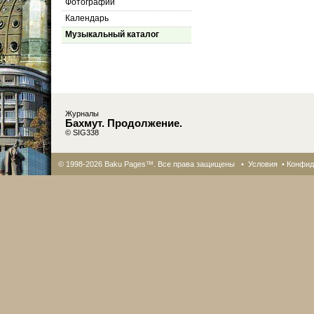
Фотографии
Календарь
Музыкальный каталог
Журналы
Бахмут. Продолжение.
© SIG338
© 1998-2026 Baku Pages™. Все права защищены •
Условия
•
Конфид