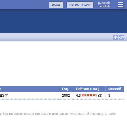
руccкий
ВХОД
РЕГИСТРАЦИЯ
english
r
Год
Рейтинг (Гол.)
Мнений
"ДЭФ"
2002
4.3
(3)
3
се товарные знаки и торговые марки, упомянутые на этой странице, а также