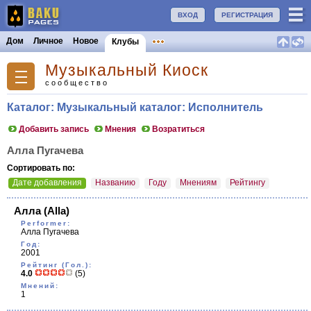
ВХОД
РЕГИСТРАЦИЯ
Дом
Личное
Новое
Клубы
Музыкальный Киоск
сообщество
Каталог: Музыкальный каталог: Исполнитель
Добавить запись
Мнения
Возратиться
Алла Пугачева
Сортировать по:
Дате добавления
Названию
Году
Мнениям
Рейтингу
Алла
(Alla)
Performer:
Алла Пугачева
Год:
2001
Рейтинг (Гол.):
4.0
(5)
Мнений:
1