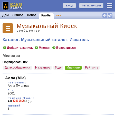
ВХОД
РЕГИСТРАЦИЯ
Дом
Личное
Новое
Клубы
Музыкальный Киоск
сообщество
Каталог: Музыкальный каталог: Издатель
Добавить запись
Мнения
Возратиться
Мелодия
Сортировать по:
Дате добавления
Названию
Году
Мнениям
Рейтингу
Алла
(Alla)
Performer:
Алла Пугачева
Год:
2001
Рейтинг (Гол.):
4.0
(5)
Мнений:
1