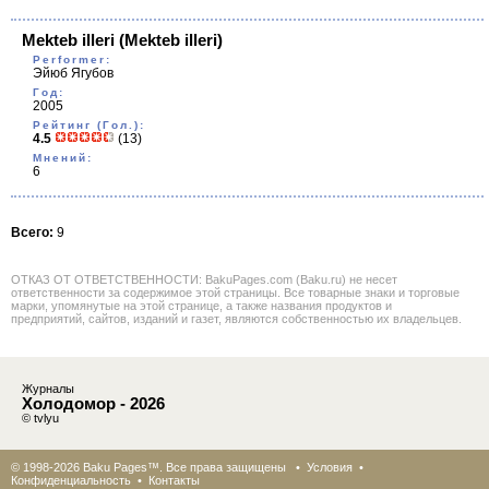
Mekteb illeri
(Mekteb illeri)
Performer:
Эйюб Ягубов
Год:
2005
Рейтинг (Гол.):
4.5
(13)
Мнений:
6
Всего:
9
ОТКАЗ ОТ ОТВЕТСТВЕННОСТИ: BakuPages.com (Baku.ru) не несет
ответственности за содержимое этой страницы. Все товарные знаки и торговые
марки, упомянутые на этой странице, а также названия продуктов и
предприятий, сайтов, изданий и газет, являются собственностью их владельцев.
Журналы
Холодомор - 2026
© tvlyu
© 1998-2026 Baku Pages™. Все права защищены •
Условия
•
Конфиденциальность
•
Контакты