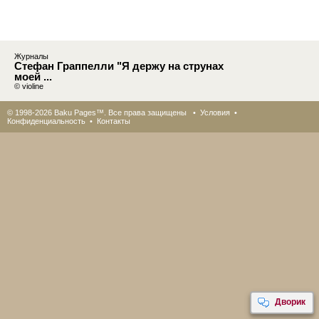
Журналы
Стефан Граппелли "Я держу на струнах
моей ...
© violine
© 1998-2026 Baku Pages™. Все права защищены •
Условия
•
Конфиденциальность
•
Контакты
Дворик